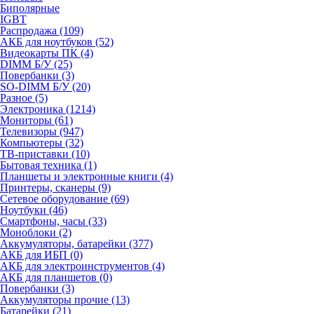
Биполярные
IGBT
Распродажа (109)
АКБ для ноутбуков (52)
Видеокарты ПК (4)
DIMM Б/У (25)
Повербанки (3)
SO-DIMM Б/У (20)
Разное (5)
Электроника (1214)
Мониторы (61)
Телевизоры (947)
Компьютеры (32)
ТВ-приставки (10)
Бытовая техника (1)
Планшеты и электронные книги (4)
Принтеры, сканеры (9)
Сетевое оборудование (69)
Ноутбуки (46)
Смартфоны, часы (33)
Моноблоки (2)
Аккумуляторы, батарейки (377)
АКБ для ИБП (0)
АКБ для электроинструментов (4)
АКБ для планшетов (0)
Повербанки (3)
Аккумуляторы прочие (13)
Батарейки (21)