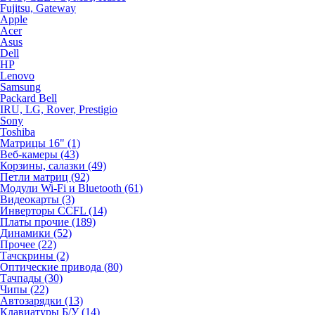
Fujitsu, Gateway
Apple
Acer
Asus
Dell
HP
Lenovo
Samsung
Packard Bell
IRU, LG, Rover, Prestigio
Sony
Toshiba
Матрицы 16" (1)
Веб-камеры (43)
Корзины, салазки (49)
Петли матриц (92)
Модули Wi-Fi и Bluetooth (61)
Видеокарты (3)
Инверторы CCFL (14)
Платы прочие (189)
Динамики (52)
Прочее (22)
Тачскрины (2)
Оптические привода (80)
Тачпады (30)
Чипы (22)
Автозарядки (13)
Клавиатуры Б/У (14)