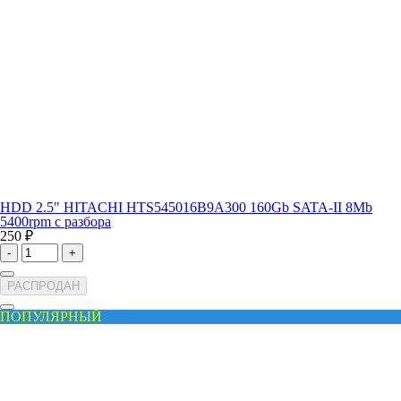
HDD 2.5" HITACHI HTS545016B9A300 160Gb SATA-II 8Mb
5400rpm с разбора
250 ₽
-
+
РАСПРОДАН
ПОПУЛЯРНЫЙ