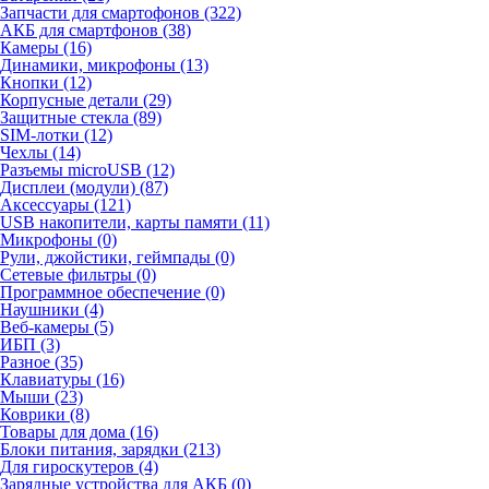
Запчасти для смартофонов (322)
АКБ для смартфонов (38)
Камеры (16)
Динамики, микрофоны (13)
Кнопки (12)
Корпусные детали (29)
Защитные стекла (89)
SIM-лотки (12)
Чехлы (14)
Разъемы microUSB (12)
Дисплеи (модули) (87)
Аксессуары (121)
USB накопители, карты памяти (11)
Микрофоны (0)
Рули, джойстики, геймпады (0)
Сетевые фильтры (0)
Программное обеспечение (0)
Наушники (4)
Веб-камеры (5)
ИБП (3)
Разное (35)
Клавиатуры (16)
Мыши (23)
Коврики (8)
Товары для дома (16)
Блоки питания, зарядки (213)
Для гироскутеров (4)
Зарядные устройства для АКБ (0)