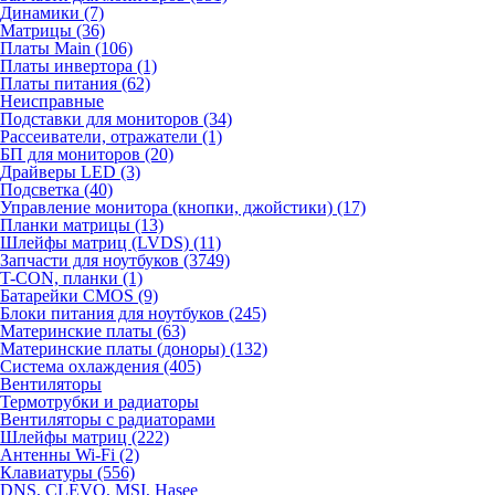
Динамики (7)
Матрицы (36)
Платы Main (106)
Платы инвертора (1)
Платы питания (62)
Неисправные
Подставки для мониторов (34)
Рассеиватели, отражатели (1)
БП для мониторов (20)
Драйверы LED (3)
Подсветка (40)
Управление монитора (кнопки, джойстики) (17)
Планки матрицы (13)
Шлейфы матриц (LVDS) (11)
Запчасти для ноутбуков (3749)
T-CON, планки (1)
Батарейки CMOS (9)
Блоки питания для ноутбуков (245)
Материнские платы (63)
Материнские платы (доноры) (132)
Система охлаждения (405)
Вентиляторы
Термотрубки и радиаторы
Вентиляторы с радиаторами
Шлейфы матриц (222)
Антенны Wi-Fi (2)
Клавиатуры (556)
DNS, CLEVO, MSI, Hasee