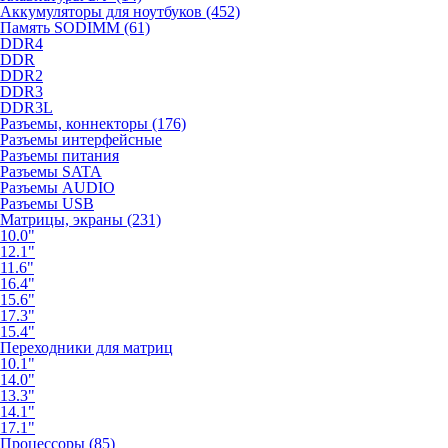
Аккумуляторы для ноутбуков (452)
Память SODIMM (61)
DDR4
DDR
DDR2
DDR3
DDR3L
Разъемы, коннекторы (176)
Разъемы интерфейсные
Разъемы питания
Разъемы SATA
Разъемы AUDIO
Разъемы USB
Матрицы, экраны (231)
10.0"
12.1"
11.6"
16.4"
15.6"
17.3"
15.4"
Переходники для матриц
10.1"
14.0"
13.3"
14.1"
17.1"
Процессоры (85)