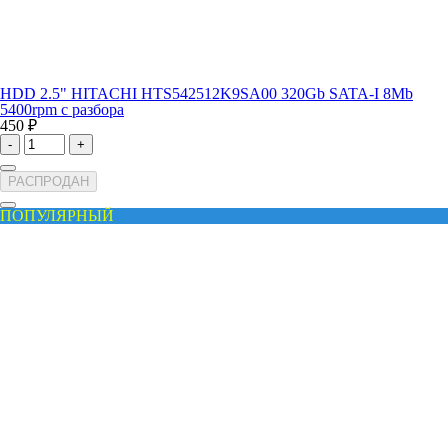
HDD 2.5" HITACHI HTS542512K9SA00 320Gb SATA-I 8Mb
5400rpm с разбора
450 ₽
-
+
РАСПРОДАН
ПОПУЛЯРНЫЙ