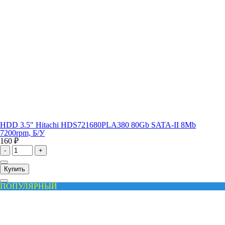
HDD 3.5" Hitachi HDS721680PLA380 80Gb SATA-II 8Mb
7200rpm, Б/У
160 ₽
-
+
Купить
ПОПУЛЯРНЫЙ