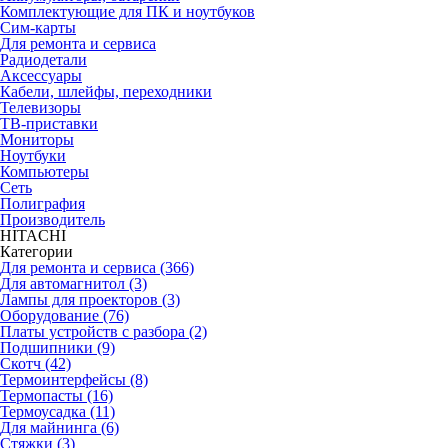
Комплектующие для ПК и ноутбуков
Сим-карты
Для ремонта и сервиса
Радиодетали
Аксессуары
Кабели, шлейфы, переходники
Телевизоры
ТВ-приставки
Мониторы
Ноутбуки
Компьютеры
Сеть
Полиграфия
Производитель
HITACHI
Категории
Для ремонта и сервиса (366)
Для автомагнитол (3)
Лампы для проекторов (3)
Оборудование (76)
Платы устройств с разбора (2)
Подшипники (9)
Скотч (42)
Термоинтерфейсы (8)
Термопасты (16)
Термоусадка (11)
Для майнинга (6)
Стяжки (3)