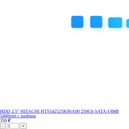
HDD 2.5" HITACHI HTS542525K9SA00 250Gb SATA-I 8Mb
5400rpm с разбора
350 ₽
-
+