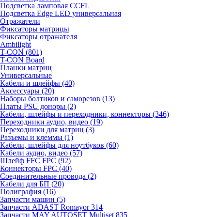
Подсветка ламповая CCFL
Подсветка Edge LED универсальная
Отражатели
Фиксаторы матрицы
Фиксаторы отражателя
Ambilight
T-CON (801)
T-CON Board
Планки матриц
Универсальные
Кабели и шлейфы (40)
Аксессуары (20)
Наборы болтиков и саморезов (13)
Платы PSU доноры (2)
Кабели, шлейфы и переходники, коннекторы (346)
Переходники аудио, видео (19)
Переходники для матриц (3)
Разъемы и клеммы (1)
Кабели, шлейфы для ноутбуков (60)
Кабели аудио, видео (57)
Шлейф FFC FPC (92)
Коннекторы FPC (40)
Соединительные провода (2)
Кабели для БП (20)
Полиграфия (16)
Запчасти машин (5)
Запчасти ADAST Romayor 314
Запчасти MAY AUTOSET Multiset 835