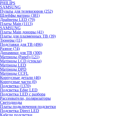
PHILIPS
SAMSUNG
Пульты для телевизоров (252)
Шлейфы матриц (381)
Драйверы LED (79)
Платы Main (1113)
SAMSUNG
Платы Main доноры (41)
Платы для плазменных ТВ (39)
Тюнеры (11)
Подставки для ТВ (496)
Разное (74)
Динамики для ТВ (300)
Матрицы (Panel) (121)
Матрицы LCD (стекла)
Матрицы LED
Матрицы DPD
Матрицы CCFL
Корпусные детали (46)
Корпусные части (0)
Подсветка (1370)
Подсветка Edge LED
Подсветка LED с разбора
Рассеиватели, поляризаторы
Светодиоды
Платы подключения подсветки
Подсветка Direct LED
Кабели подсветки