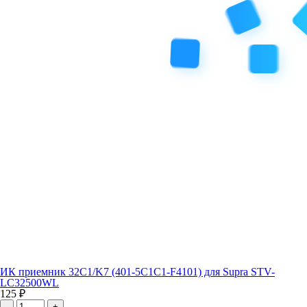
ИК приемник 32C1/K7 (401-5C1C1-F4101) для Supra STV-
LC32500WL
125 ₽
-
+