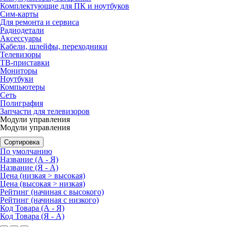
Комплектующие для ПК и ноутбуков
Сим-карты
Для ремонта и сервиса
Радиодетали
Аксессуары
Кабели, шлейфы, переходники
Телевизоры
ТВ-приставки
Мониторы
Ноутбуки
Компьютеры
Сеть
Полиграфия
Запчасти для телевизоров
Модули управления
Модули управления
Сортировка
По умолчанию
Название (А - Я)
Название (Я - А)
Цена (низкая > высокая)
Цена (высокая > низкая)
Рейтинг (начиная с высокого)
Рейтинг (начиная с низкого)
Код Товара (А - Я)
Код Товара (Я - А)