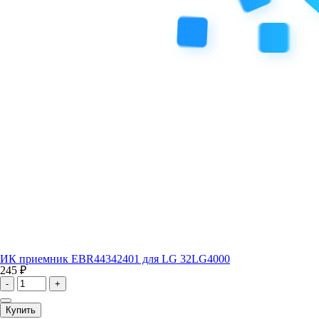
ИК приемник EBR44342401 для LG 32LG4000
245 ₽
-
+
Купить