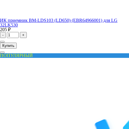
ИК приемник BM-LDS103 (LD650) (EBR64966001) для LG
32LK530
205 ₽
-
+
Купить
ПОПУЛЯРНЫЙ