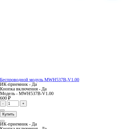
Беспроводной модуль MWH537B-V1.00
ИК-приемник -
Да
Кнопка включения -
Да
Модель -
MWH537B-V1.00
600 ₽
-
+
Купить
ИК-приемник -
Да
Кнопка включения -
Да