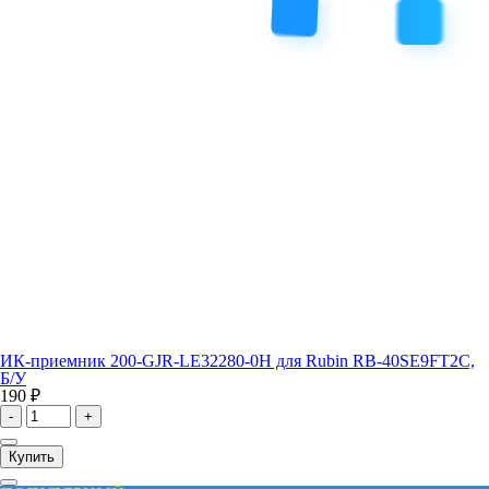
ИК-приемник 200-GJR-LE32280-0H для Rubin RB-40SE9FT2C,
Б/У
190 ₽
-
+
Купить