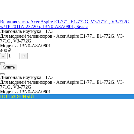
Верхняя часть Acer Aspire E1-771, E1-772G, V3-771G, V3-772G
w/TP 2011A-232205, 13N0-A8A0801, Белая
Диагональ ноутбука -
17.3"
Для моделей телевизоров -
Acer Aspire E1-771, E1-772G, V3-
771G, V3-772G
Модель -
13N0-A8A0801
400 ₽
-
+
Купить
Диагональ ноутбука -
17.3"
Для моделей телевизоров -
Acer Aspire E1-771, E1-772G, V3-
771G, V3-772G
Модель -
13N0-A8A0801
ПОПУЛЯРНЫЙ