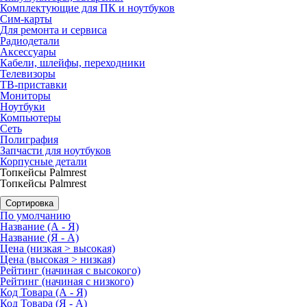
Комплектующие для ПК и ноутбуков
Сим-карты
Для ремонта и сервиса
Радиодетали
Аксессуары
Кабели, шлейфы, переходники
Телевизоры
ТВ-приставки
Мониторы
Ноутбуки
Компьютеры
Сеть
Полиграфия
Запчасти для ноутбуков
Корпусные детали
Топкейсы Palmrest
Топкейсы Palmrest
Сортировка
По умолчанию
Название (А - Я)
Название (Я - А)
Цена (низкая > высокая)
Цена (высокая > низкая)
Рейтинг (начиная с высокого)
Рейтинг (начиная с низкого)
Код Товара (А - Я)
Код Товара (Я - А)