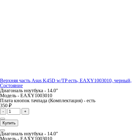
Верхняя часть Asus K45D w/TP есть, EAXY1003010, черный,
Состояние
Диагональ ноутбука -
14.0"
Модель -
EAXY1003010
Плата кнопок тачпада (Комплектация) -
есть
350 ₽
-
+
Купить
Диагональ ноутбука -
14.0"
Модель -
EAXY1003010