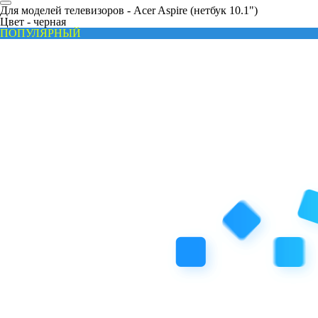
Для моделей телевизоров -
Acer Aspire (нетбук 10.1")
Цвет -
черная
ПОПУЛЯРНЫЙ