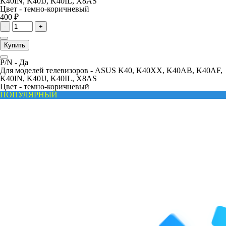
K40IN, K40IJ, K40IL, X8AS
Цвет -
темно-коричневый
400 ₽
-
+
Купить
P/N -
Да
Для моделей телевизоров -
ASUS K40, K40XX, K40AB, K40AF,
K40IN, K40IJ, K40IL, X8AS
Цвет -
темно-коричневый
ПОПУЛЯРНЫЙ