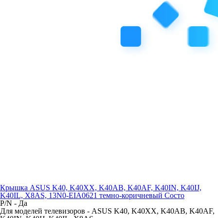
Крышка ASUS K40, K40XX, K40AB, K40AF, K40IN, K40IJ,
K40IL, X8AS, 13N0-EIA0621 темно-коричневый Состо
P/N -
Да
Для моделей телевизоров -
ASUS K40, K40XX, K40AB, K40AF,