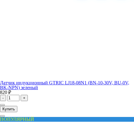
Датчик индукционный GTRIC LJ18-08N1 (BN-10-30V, BU-0V,
BK-NPN) зеленый
820 ₽
-
+
Купить
ПОПУЛЯРНЫЙ