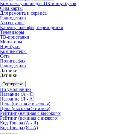
Комплектующие для ПК и ноутбуков
Сим-карты
Для ремонта и сервиса
Радиодетали
Аксессуары
Кабели, шлейфы, переходники
Телевизоры
ТВ-приставки
Мониторы
Ноутбуки
Компьютеры
Сеть
Полиграфия
Радиодетали
Датчики
Датчики
Сортировка
По умолчанию
Название (А - Я)
Название (Я - А)
Цена (низкая > высокая)
Цена (высокая > низкая)
Рейтинг (начиная с высокого)
Рейтинг (начиная с низкого)
Код Товара (А - Я)
Код Товара (Я - А)