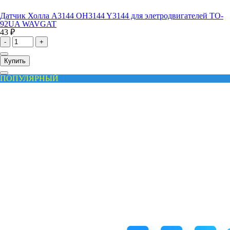
Датчик Холла A3144 OH3144 Y3144 для элетродвигателей TO-
92UA WAVGAT
43 ₽
-
+
Купить
ПОПУЛЯРНЫЙ