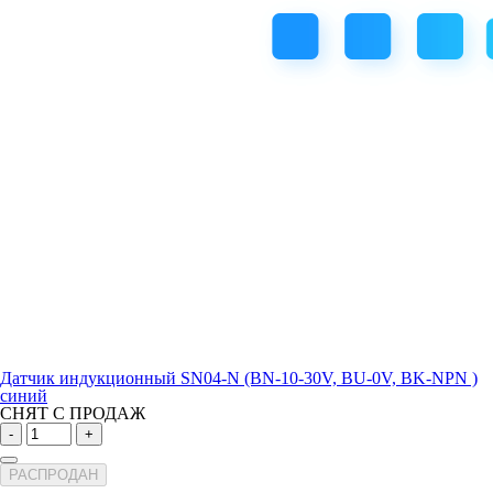
Датчик индукционный SN04-N (BN-10-30V, BU-0V, BK-NPN )
синий
СНЯТ С ПРОДАЖ
-
+
РАСПРОДАН