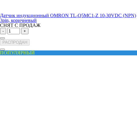
Датчик индукционный OMRON TL-Q5MC1-Z 10-30VDC (NPN)
3pin, коричневый
СНЯТ С ПРОДАЖ
-
+
РАСПРОДАН
ПОПУЛЯРНЫЙ