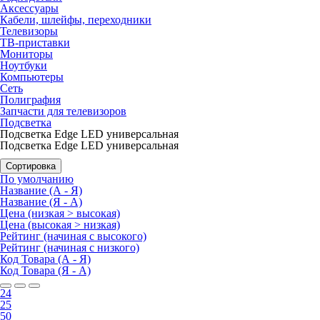
Аксессуары
Кабели, шлейфы, переходники
Телевизоры
ТВ-приставки
Мониторы
Ноутбуки
Компьютеры
Сеть
Полиграфия
Запчасти для телевизоров
Подсветка
Подсветка Edge LED универсальная
Подсветка Edge LED универсальная
Сортировка
По умолчанию
Название (А - Я)
Название (Я - А)
Цена (низкая > высокая)
Цена (высокая > низкая)
Рейтинг (начиная с высокого)
Рейтинг (начиная с низкого)
Код Товара (А - Я)
Код Товара (Я - А)
24
25
50