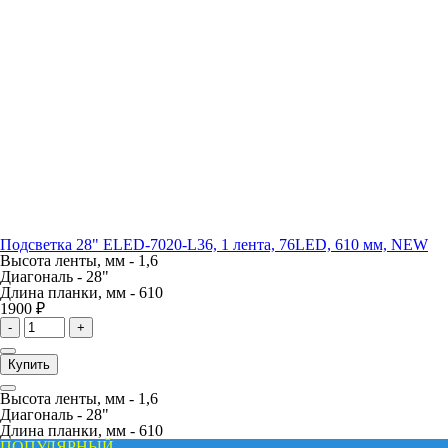
Подсветка 28" ELED-7020-L36, 1 лента, 76LED, 610 мм, NEW
Высота ленты, мм -
1,6
Диагональ -
28"
Длина планки, мм -
610
1900 ₽
-
+
Купить
Высота ленты, мм -
1,6
Диагональ -
28"
Длина планки, мм -
610
ПОПУЛЯРНЫЙ