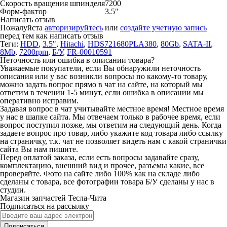
Скорость вращения шпинделя
7200
Форм-фактор
3.5"
Написать отзыв
Пожалуйста
авторизируйтесь
или
создайте учетную запись
перед тем как написать отзыв
Теги:
HDD
,
3.5"
,
Hitachi
,
HDS721680PLA380
,
80Gb
,
SATA-II
,
8Mb
,
7200rpm
,
Б/У
,
FR-00010591
Неточность или ошибка в описании товара?
Уважаемые покупатели, если Вы обнаружили неточность
описания или у вас возникли вопросы по какому-то товару,
можно задать вопрос прямо в чат на сайте, на который мы
ответим в течении 1-5 минут, если ошибка в описании мы
оперативно исправим.
Задавая вопрос в чат учитывайте местное время! Местное время
у нас в шапке сайта. Мы отвечаем только в рабочее время, если
вопрос поступил позже, мы ответим на следующий день. Когда
задаете вопрос про товар, либо укажите код товара либо ссылку
на страничку, т.к. чат не позволяет видеть нам с какой странички
сайта Вы нам пишите.
Перед оплатой заказа, если есть вопросы задавайте сразу,
комплектацию, внешний вид и прочее, разъемы какие, все
проверяйте. Фото на сайте либо 100% как на складе либо
сделаны с товара, все фотографии товара Б/У сделаны у нас в
студии.
Магазин запчастей Тесла-Чита
Подписаться на рассылку
Подписаться