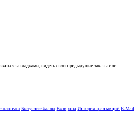
зоваться закладками, видеть свои предыдущие заказы или
е платежи
Бонусные баллы
Возвраты
История транзакций
E-Mail