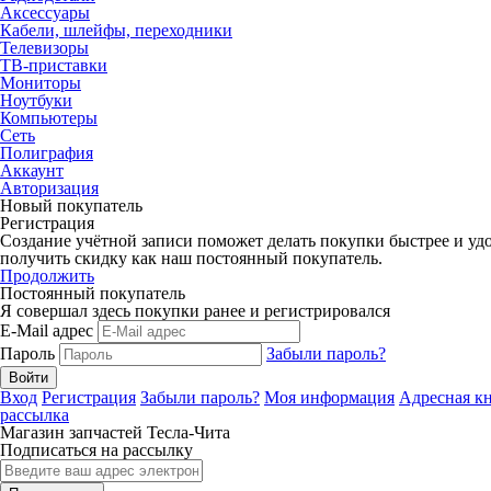
Аксессуары
Кабели, шлейфы, переходники
Телевизоры
ТВ-приставки
Мониторы
Ноутбуки
Компьютеры
Сеть
Полиграфия
Аккаунт
Авторизация
Новый покупатель
Регистрация
Создание учётной записи поможет делать покупки быстрее и удо
получить скидку как наш постоянный покупатель.
Продолжить
Постоянный покупатель
Я совершал здесь покупки ранее и регистрировался
E-Mail адрес
Пароль
Забыли пароль?
Вход
Регистрация
Забыли пароль?
Моя информация
Адресная к
рассылка
Магазин запчастей Тесла-Чита
Подписаться на рассылку