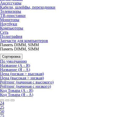
Аксессуары
Кабели, шлейфы, переходники
Телевизоры
ТВ-приставки
Мониторы
Ноутбуки
Компьютеры
Сеть
Полиграфия
Запчасти для компьютеров
Память DIMM, SIMM
Память DIMM, SIMM
Сортировка
По умолчанию
Название (А - Я)
Название (Я - А)
Цена (низкая > высокая)
Цена (высокая > низкая)
Рейтинг (начиная с высокого)
Рейтинг (начиная с низкого)
Код Товара (А - Я)
Код Товара (Я - А)
24
25
50
75