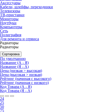
Аксессуары
Кабели, шлейфы, переходники
Телевизоры
ТВ-приставки
Мониторы
Ноутбуки
Компьютеры
Сеть
Полиграфия
Для ремонта и сервиса
Радиаторы
Радиаторы
Сортировка
По умолчанию
Название (А - Я)
Название (Я - А)
Цена (низкая > высокая)
Цена (высокая > низкая)
Рейтинг (начиная с высокого)
Рейтинг (начиная с низкого)
Код Товара (А - Я)
Код Товара (Я - А)
24
25
50
75