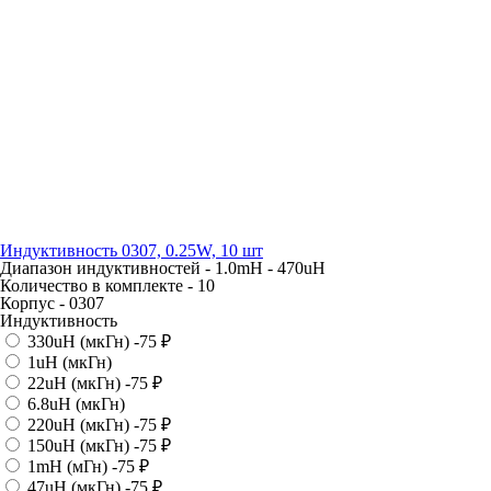
Индуктивность 0307, 0.25W, 10 шт
Диапазон индуктивностей -
1.0mH - 470uH
Количество в комплекте -
10
Корпус -
0307
Индуктивность
330uH (мкГн)
-75 ₽
1uH (мкГн)
22uH (мкГн)
-75 ₽
6.8uH (мкГн)
220uH (мкГн)
-75 ₽
150uH (мкГн)
-75 ₽
1mH (мГн)
-75 ₽
47uH (мкГн)
-75 ₽