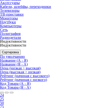
Аксессуары
Кабели, шлейфы, переходники
Телевизоры
ТВ-приставки
Мониторы
Ноутбуки
Компьютеры
Сеть
Полиграфия
Радиодетали
Индуктивности
Индуктивности
Сортировка
По умолчанию
Название (А - Я)
Название (Я - А)
Цена (низкая > высокая)
Цена (высокая > низкая)
Рейтинг (начиная с высокого)
Рейтинг (начиная с низкого)
Код Товара (А - Я)
Код Товара (Я - А)
24
25
50
75