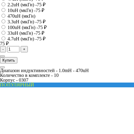
2.2uH (мкГн)
-75 ₽
10uH (мкГн)
-75 ₽
470uH (мкГн)
3.3uH (мкГн)
-75 ₽
100uH (мкГн)
-75 ₽
33uH (мкГн)
-75 ₽
4.7uH (мкГн)
-75 ₽
75 ₽
-
+
Купить
Диапазон индуктивностей -
1.0mH - 470uH
Количество в комплекте -
10
Корпус -
0307
ПОПУЛЯРНЫЙ