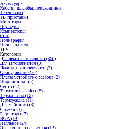
Аксессуары
Кабели, шлейфы, переходники
Телевизоры
ТВ-приставки
Мониторы
Ноутбуки
Компьютеры
Сеть
Полиграфия
Производитель
TPV
Категории
Для ремонта и сервиса (366)
Для автомагнитол (3)
Лампы для проекторов (3)
Оборудование (76)
Платы устройств с разбора (2)
Подшипники (9)
Скотч (42)
Термоинтерфейсы (8)
Термопасты (16)
Термоусадка (11)
Для майнинга (6)
Стяжки (3)
Радиаторы (7)
BGA (19)
Паяльное (24)
Электроника различная (13)