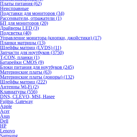
Платы питания (62)
Неисправные
Подставки для мониторов (34)
Рассеиватели, отражатели (1)
БП для мониторов (20)
Драйверы LED (3)
Подсветка (40)
Управление монитора (кнопки, джойстики) (17)
Планки матрицы (13)
Шлейфы матриц (LVDS) (11)
Запчасти для ноутбуков (3750)
T-CON, планки (1)
Батарейки CMOS (9)
Блоки питания для ноутбуков (245)
Материнские платы (63)
Материнские платы (доноры) (132)
Шлейфы матриц (222)
Антенны Wi-Fi (2)
Клавиатуры (556)
DNS, CLEVO, MSI, Hasee
Fujitsu, Gateway
Apple
Acer
Asus
Dell
HP
Lenovo
Samsung