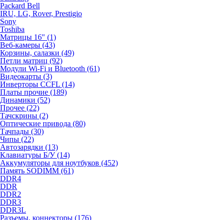
Packard Bell
IRU, LG, Rover, Prestigio
Sony
Toshiba
Матрицы 16" (1)
Веб-камеры (43)
Корзины, салазки (49)
Петли матриц (92)
Модули Wi-Fi и Bluetooth (61)
Видеокарты (3)
Инверторы CCFL (14)
Платы прочие (189)
Динамики (52)
Прочее (22)
Тачскрины (2)
Оптические привода (80)
Тачпады (30)
Чипы (22)
Автозарядки (13)
Клавиатуры Б/У (14)
Аккумуляторы для ноутбуков (452)
Память SODIMM (61)
DDR4
DDR
DDR2
DDR3
DDR3L
Разъемы, коннекторы (176)