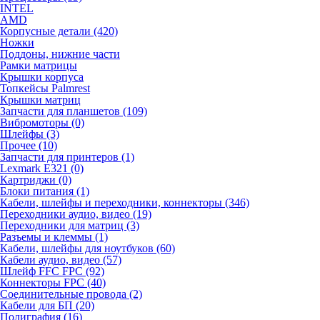
INTEL
AMD
Корпусные детали (420)
Ножки
Поддоны, нижние части
Рамки матрицы
Крышки корпуса
Топкейсы Palmrest
Крышки матриц
Запчасти для планшетов (109)
Вибромоторы (0)
Шлейфы (3)
Прочее (10)
Запчасти для принтеров (1)
Lexmark E321 (0)
Картриджи (0)
Блоки питания (1)
Кабели, шлейфы и переходники, коннекторы (346)
Переходники аудио, видео (19)
Переходники для матриц (3)
Разъемы и клеммы (1)
Кабели, шлейфы для ноутбуков (60)
Кабели аудио, видео (57)
Шлейф FFC FPC (92)
Коннекторы FPC (40)
Соединительные провода (2)
Кабели для БП (20)
Полиграфия (16)