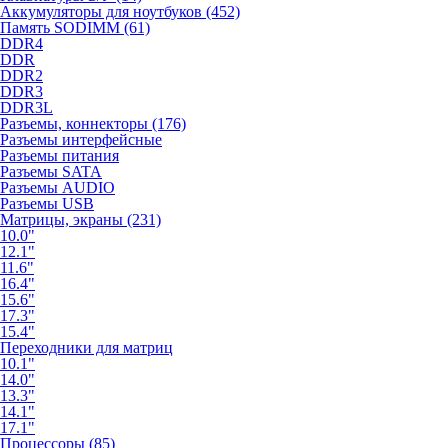
Аккумуляторы для ноутбуков (452)
Память SODIMM (61)
DDR4
DDR
DDR2
DDR3
DDR3L
Разъемы, коннекторы (176)
Разъемы интерфейсные
Разъемы питания
Разъемы SATA
Разъемы AUDIO
Разъемы USB
Матрицы, экраны (231)
10.0"
12.1"
11.6"
16.4"
15.6"
17.3"
15.4"
Переходники для матриц
10.1"
14.0"
13.3"
14.1"
17.1"
Процессоры (85)