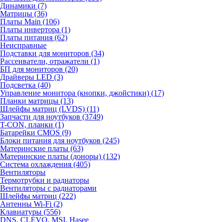
Динамики (7)
Матрицы (36)
Платы Main (106)
Платы инвертора (1)
Платы питания (62)
Неисправные
Подставки для мониторов (34)
Рассеиватели, отражатели (1)
БП для мониторов (20)
Драйверы LED (3)
Подсветка (40)
Управление монитора (кнопки, джойстики) (17)
Планки матрицы (13)
Шлейфы матриц (LVDS) (11)
Запчасти для ноутбуков (3749)
T-CON, планки (1)
Батарейки CMOS (9)
Блоки питания для ноутбуков (245)
Материнские платы (63)
Материнские платы (доноры) (132)
Система охлаждения (405)
Вентиляторы
Термотрубки и радиаторы
Вентиляторы с радиаторами
Шлейфы матриц (222)
Антенны Wi-Fi (2)
Клавиатуры (556)
DNS, CLEVO, MSI, Hasee