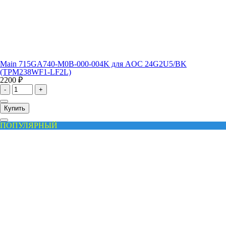
Main 715GA740-M0B-000-004K для AOC 24G2U5/BK
(TPM238WF1-LF2L)
2200 ₽
-
+
Купить
ПОПУЛЯРНЫЙ