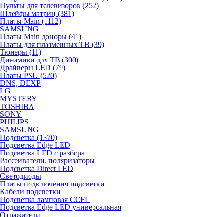
Пульты для телевизоров (252)
Шлейфы матриц (381)
Платы Main (1112)
SAMSUNG
Платы Main доноры (41)
Платы для плазменных ТВ (39)
Тюнеры (11)
Динамики для ТВ (300)
Драйверы LED (79)
Платы PSU (520)
DNS, DEXP
LG
MYSTERY
TOSHIBA
SONY
PHILIPS
SAMSUNG
Подсветка (1370)
Подсветка Edge LED
Подсветка LED с разбора
Рассеиватели, поляризаторы
Подсветка Direct LED
Светодиоды
Платы подключения подсветки
Кабели подсветки
Подсветка ламповая CCFL
Подсветка Edge LED универсальная
Отражатели