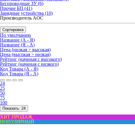
Беспроводные ЗУ (6)
Прочие БП (41)
Зарядные устройства (10)
Производитель AOC
Сортировка
По умолчанию
Название (А - Я)
Название (Я - А)
Цена (низкая > высокая)
Цена (высокая > низкая)
Рейтинг (начиная с высокого)
Рейтинг (начиная с низкого)
Код Товара (А - Я)
Код Товара (Я - А)
24
25
50
75
100
Показать:
24
ХИТ ПРОДАЖ
ПОПУЛЯРНЫЙ