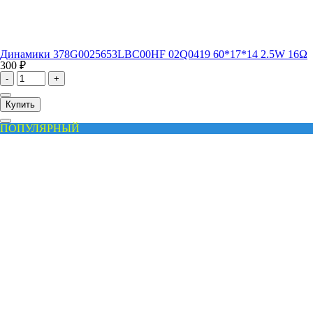
Динамики 378G0025653LBC00HF 02Q0419 60*17*14 2.5W 16Ω
300 ₽
-
+
Купить
ПОПУЛЯРНЫЙ