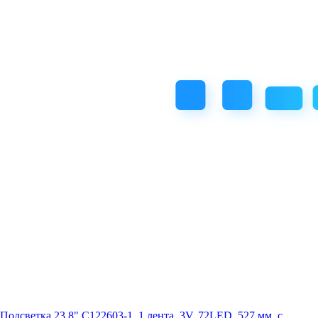
Подсветка 23.8" C122603-1, 1 лента, 3V, 72LED, 527 мм, с