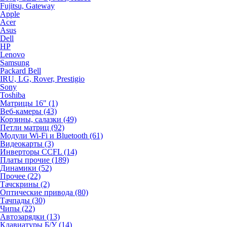
Fujitsu, Gateway
Apple
Acer
Asus
Dell
HP
Lenovo
Samsung
Packard Bell
IRU, LG, Rover, Prestigio
Sony
Toshiba
Матрицы 16" (1)
Веб-камеры (43)
Корзины, салазки (49)
Петли матриц (92)
Модули Wi-Fi и Bluetooth (61)
Видеокарты (3)
Инверторы CCFL (14)
Платы прочие (189)
Динамики (52)
Прочее (22)
Тачскрины (2)
Оптические привода (80)
Тачпады (30)
Чипы (22)
Автозарядки (13)
Клавиатуры Б/У (14)