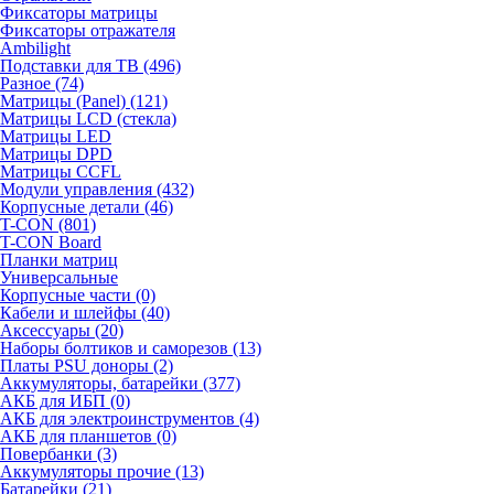
Фиксаторы матрицы
Фиксаторы отражателя
Ambilight
Подставки для ТВ (496)
Разное (74)
Матрицы (Panel) (121)
Матрицы LCD (стекла)
Матрицы LED
Матрицы DPD
Матрицы CCFL
Модули управления (432)
Корпусные детали (46)
T-CON (801)
T-CON Board
Планки матриц
Универсальные
Корпусные части (0)
Кабели и шлейфы (40)
Аксессуары (20)
Наборы болтиков и саморезов (13)
Платы PSU доноры (2)
Аккумуляторы, батарейки (377)
АКБ для ИБП (0)
АКБ для электроинструментов (4)
АКБ для планшетов (0)
Повербанки (3)
Аккумуляторы прочие (13)
Батарейки (21)