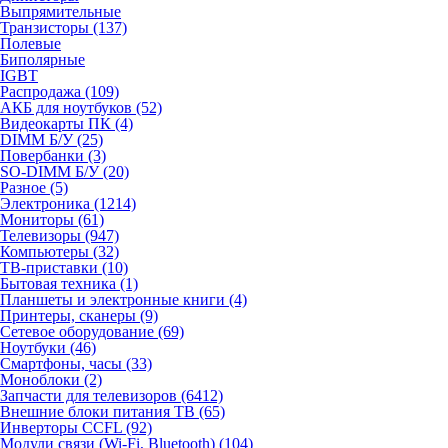
Выпрямительные
Транзисторы (137)
Полевые
Биполярные
IGBT
Распродажа (109)
АКБ для ноутбуков (52)
Видеокарты ПК (4)
DIMM Б/У (25)
Повербанки (3)
SO-DIMM Б/У (20)
Разное (5)
Электроника (1214)
Мониторы (61)
Телевизоры (947)
Компьютеры (32)
ТВ-приставки (10)
Бытовая техника (1)
Планшеты и электронные книги (4)
Принтеры, сканеры (9)
Сетевое оборудование (69)
Ноутбуки (46)
Смартфоны, часы (33)
Моноблоки (2)
Запчасти для телевизоров (6412)
Внешние блоки питания ТВ (65)
Инверторы CCFL (92)
Модули связи (Wi-Fi, Bluetooth) (104)