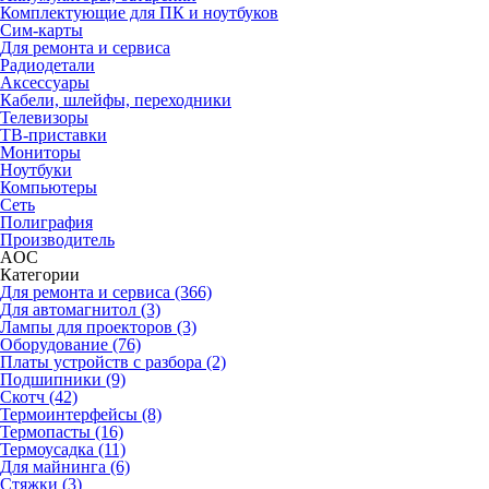
Комплектующие для ПК и ноутбуков
Сим-карты
Для ремонта и сервиса
Радиодетали
Аксессуары
Кабели, шлейфы, переходники
Телевизоры
ТВ-приставки
Мониторы
Ноутбуки
Компьютеры
Сеть
Полиграфия
Производитель
AOC
Категории
Для ремонта и сервиса (366)
Для автомагнитол (3)
Лампы для проекторов (3)
Оборудование (76)
Платы устройств с разбора (2)
Подшипники (9)
Скотч (42)
Термоинтерфейсы (8)
Термопасты (16)
Термоусадка (11)
Для майнинга (6)
Стяжки (3)