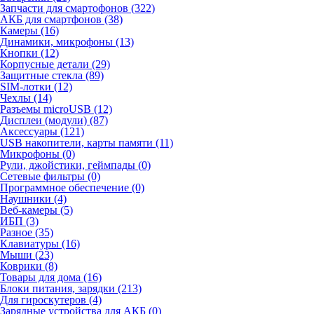
Запчасти для смартофонов (322)
АКБ для смартфонов (38)
Камеры (16)
Динамики, микрофоны (13)
Кнопки (12)
Корпусные детали (29)
Защитные стекла (89)
SIM-лотки (12)
Чехлы (14)
Разъемы microUSB (12)
Дисплеи (модули) (87)
Аксессуары (121)
USB накопители, карты памяти (11)
Микрофоны (0)
Рули, джойстики, геймпады (0)
Сетевые фильтры (0)
Программное обеспечение (0)
Наушники (4)
Веб-камеры (5)
ИБП (3)
Разное (35)
Клавиатуры (16)
Мыши (23)
Коврики (8)
Товары для дома (16)
Блоки питания, зарядки (213)
Для гироскутеров (4)
Зарядные устройства для АКБ (0)