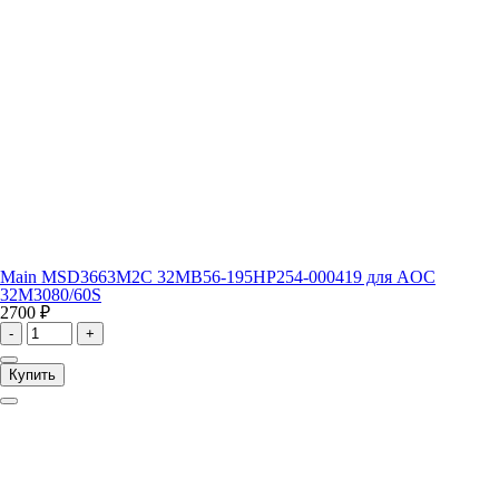
Main MSD3663M2C 32MB56-195HP254-000419 для AOC
32M3080/60S
2700 ₽
-
+
Купить