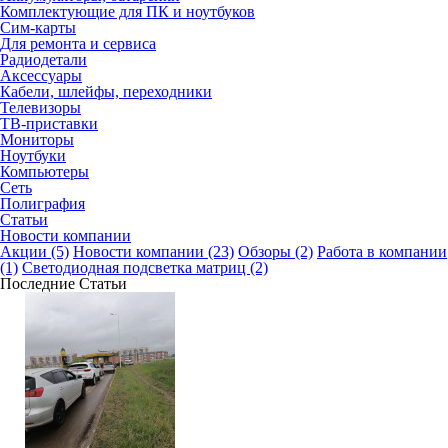
Комплектующие для ПК и ноутбуков
Сим-карты
Для ремонта и сервиса
Радиодетали
Аксессуары
Кабели, шлейфы, переходники
Телевизоры
ТВ-приставки
Мониторы
Ноутбуки
Компьютеры
Сеть
Полиграфия
Статьи
Новости компании
Акции (5)
Новости компании (23)
Обзоры (2)
Работа в компании
(1)
Светодиодная подсветка матриц (2)
Последние Статьи