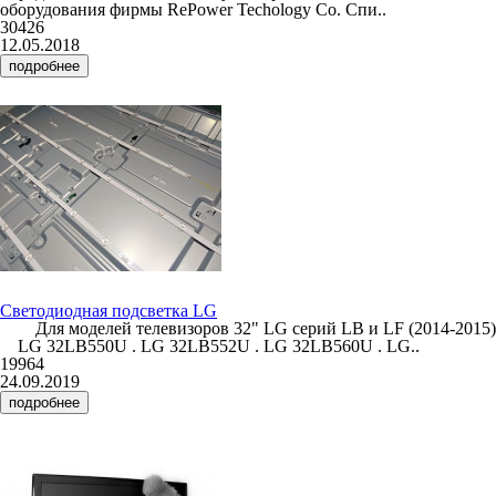
оборудования фирмы RePower Techology Co. Спи..
30426
12.05.2018
подробнее
Светодиодная подсветка LG
Для моделей телевизоров 32" LG серий LB и LF (2014-2015)
LG 32LB550U . LG 32LB552U . LG 32LB560U . LG..
19964
24.09.2019
подробнее