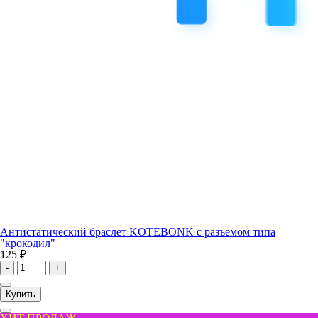
Антистатический браслет KOTEBONK с разъемом типа
"крокодил"
125 ₽
-
+
Купить