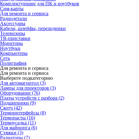
Комплектующие для ПК и ноутбуков
Сим-карты
Для ремонта и сервиса
Радиодетали
Аксессуары
Кабели, шлейфы, переходники
Телевизоры
ТВ-приставки
Мониторы
Ноутбуки
Компьютеры
Сеть
Полиграфия
Для ремонта и сервиса
Для ремонта и сервиса
Выберите подкатегорию
Для автомагнитол (3)
Лампы для проекторов (3)
Оборудование (76)
Платы устройств с разбора (2)
Подшипники (9)
Скотч (42)
Термоинтерфейсы (8)
Термопасты (16)
Термоусадка (11)
Для майнинга (6)
Стяжки (3)
Радиаторы (7)