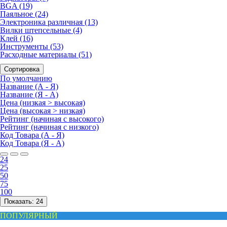
BGA (19)
Паяльное (24)
Электроника различная (13)
Вилки штепсельные (4)
Клей (16)
Инструменты (53)
Расходные материалы (51)
Сортировка
По умолчанию
Название (А - Я)
Название (Я - А)
Цена (низкая > высокая)
Цена (высокая > низкая)
Рейтинг (начиная с высокого)
Рейтинг (начиная с низкого)
Код Товара (А - Я)
Код Товара (Я - А)
24
25
50
75
100
Показать:
24
ПОПУЛЯРНЫЙ