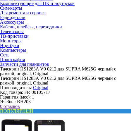
Комплектующие для ПК и ноутбуков
Сим-карты
Для ремонта и сервиса
Радиодетали
Аксессуары
Кабели, шлейфы, переходники
Телевизоры
ТВ-приставки
Мониторы
Ноутбуки
Компьютеры
Сеть
Полиграфия
Запчасти для планшетов
Тачскрин HS1283A V0 0212 для SUPRA M625G черный с
рамкой, original, Original
Тачскрин HS1283A V0 0212 для SUPRA M625G черный с
рамкой, original, Original
Производитель:
Original
Код товара:
FR-00105717
Гарантия (мес):
1
Ячейка:
BH203
0 отзывов
ПОПУЛЯРНЫЙ