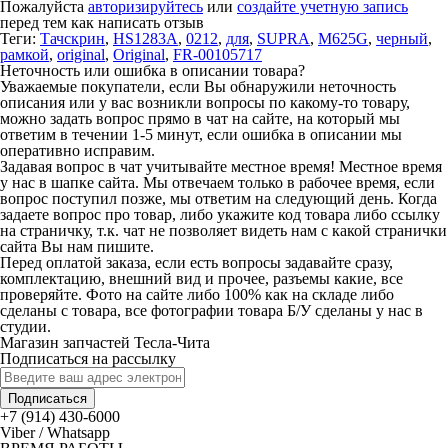
Пожалуйста
авторизируйтесь
или
создайте учетную запись
перед тем как написать отзыв
Теги:
Тачскрин
,
HS1283A
,
0212
,
для
,
SUPRA
,
M625G
,
черный
,
рамкой
,
original
,
Original
,
FR-00105717
Неточность или ошибка в описании товара?
Уважаемые покупатели, если Вы обнаружили неточность
описания или у вас возникли вопросы по какому-то товару,
можно задать вопрос прямо в чат на сайте, на который мы
ответим в течении 1-5 минут, если ошибка в описании мы
оперативно исправим.
Задавая вопрос в чат учитывайте местное время! Местное время
у нас в шапке сайта. Мы отвечаем только в рабочее время, если
вопрос поступил позже, мы ответим на следующий день. Когда
задаете вопрос про товар, либо укажите код товара либо ссылку
на страничку, т.к. чат не позволяет видеть нам с какой странички
сайта Вы нам пишите.
Перед оплатой заказа, если есть вопросы задавайте сразу,
комплектацию, внешний вид и прочее, разъемы какие, все
проверяйте. Фото на сайте либо 100% как на складе либо
сделаны с товара, все фотографии товара Б/У сделаны у нас в
студии.
Магазин запчастей Тесла-Чита
Подписаться на рассылку
Подписаться
+7 (914) 430-6000
Viber / Whatsapp