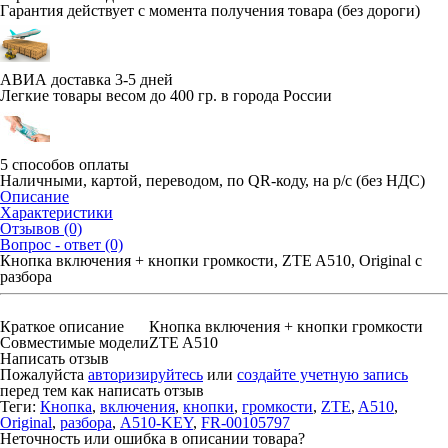
Гарантия действует с момента получения товара (без дороги)
АВИА доставка 3-5 дней
Легкие товары весом до 400 гр. в города России
5 способов оплаты
Наличными, картой, переводом, по QR-коду, на р/с (без НДС)
Описание
Характеристики
Отзывов (0)
Вопрос - ответ (0)
Кнопка включения + кнопки громкости, ZTE A510, Original с
разбора
Краткое описание
Кнопка включения + кнопки громкости
Совместимые модели
ZTE A510
Написать отзыв
Пожалуйста
авторизируйтесь
или
создайте учетную запись
перед тем как написать отзыв
Теги:
Кнопка
,
включения
,
кнопки
,
громкости
,
ZTE
,
A510
,
Original
,
разбора
,
A510-KEY
,
FR-00105797
Неточность или ошибка в описании товара?