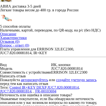
АВИА доставка 3-5 дней
Легкие товары весом до 400 гр. в города России
5 способов оплаты
Наличными, картой, переводом, по QR-коду, на р/с (без НДС)
Описание
Характеристики
Отзывов (0)
Вопрос - ответ (0)
Плата управления для ERRISON 32LEC2300,
JUC7.820.00081814, IR+KEY
Вид
ИК, кнопки
Модель
JUC7.820.00081814
Совместимость с устройствами
ERRISON 32LEC2300
Написать отзыв
Пожалуйста
авторизируйтесь
или
создайте учетную запись
перед тем как написать отзыв
Теги:
Control IR+KEY DEXP JUC7.820.00081814
,
JUC7.820.00081814
,
,
FR-00103694
Неточность или ошибка в описании товара?
Уважаемые покупатели, если Вы обнаружили неточность
описания или у вас возникли вопросы по какому-то товару,