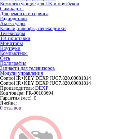
Комплектующие для ПК и ноутбуков
Сим-карты
Для ремонта и сервиса
Радиодетали
Аксессуары
Кабели, шлейфы, переходники
Телевизоры
ТВ-приставки
Мониторы
Ноутбуки
Компьютеры
Сеть
Полиграфия
Запчасти для телевизоров
Модули управления
Control IR+KEY DEXP JUC7.820.00081814
Control IR+KEY DEXP JUC7.820.00081814
Производитель:
DEXP
Код товара:
FR-00103694
Гарантия (мес):
0
Ячейка:
0 отзывов