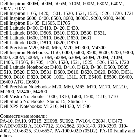
Dell Inspiron 300M, 500M, 505M, 510M, 600M, 630M, 640M,
700M, 710M
Dell Inspiron 1105, 1420, 1501, 1520, 1521, 1525, 1526, 1720, 1721
Dell Inspiron 6000, 6400, 8500, 8600, 8600C, 9200, 9300, 9400
Dell Inspiron E1405, E1505, E1705
Dell Latitude D400, D410, D420, D430,
Dell Latitude D500, D505, D510, D520, D530, D531,
Dell Latitude D600, D610, D620, D630, D631
Dell Latitude D800, D810, D820, D830
Dell Precision M20, M60, M65, M70, M2300, M4300
Dell Inspiron Notebooks: 1150, 6000, 6400, 8500, 8600, 9200, 9300,
9400, 300M, 500M, 510M, 600M, 630M, 640M, 700M, 710M,
E1405, E1505, E1705, 1420, 1520, 1521, 1525, 1526, 1535, 1720
Dell Latitude Notebooks: D400, D410, D420, D430, D500, D505,
D510, D520, D530, D531, D600, D610, D620, D620, D630, D631,
D800, D810, D820, D830, 100L, 131L, XT, E5400, E5500, E6400,
E6400 ATG, E6500
Dell Precision Notebooks: M20, M60, M65, M70, M170, M1210,
M2300, M2400, M4300
Dell Vostro Notebooks: 1000, 1310, 1400, 1500, 1510, 1710
Dell Studio Notebooks: Studio 15, Studio 17
Dell XPS Notebooks: M1210, M1330, M1530
Совместимые модели:
PA-10, PA10, 9T215, 2H098, 5U092, 7W104, C2894, UC473,
NADP-90KB A, 310-7712, 310-2862, 310-3149, 310-3399, 310-
4002, 310-6325, 310-6557, PA-1900-02D (05D2), PA-10 Family and
others