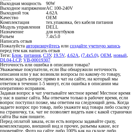
Выходная мощность
90W
Выходное напряжение
AC 100-240V
Выходной ток
4.62А
Качество
OEM
Комплектация
тех.упаковка, без кабеля питания
Модуль управления
DELL
Назначение
для ноутбуков
Разъем
7.4x5.0
Написать отзыв
Пожалуйста
авторизируйтесь
или
создайте учетную запись
перед тем как написать отзыв
Теги:
Блок
,
питания
,
СЗУ
,
19.5V
,
4.62А
,
(7.4x5.0)
,
OEM
,
новый
,
DL04-LCP
,
VB-00019307
Неточность или ошибка в описании товара?
Уважаемые покупатели, если Вы обнаружили неточность
описания или у вас возникли вопросы по какому-то товару,
можно задать вопрос прямо в чат на сайте, на который мы
ответим в течении 1-5 минут, если ошибка в описании мы
оперативно исправим.
Задавая вопрос в чат учитывайте местное время! Местное время
у нас в шапке сайта. Мы отвечаем только в рабочее время, если
вопрос поступил позже, мы ответим на следующий день. Когда
задаете вопрос про товар, либо укажите код товара либо ссылку
на страничку, т.к. чат не позволяет видеть нам с какой странички
сайта Вы нам пишите.
Перед оплатой заказа, если есть вопросы задавайте сразу,
комплектацию, внешний вид и прочее, разъемы какие, все
проверяйте. Фото на сайте либо 100% как на складе либо