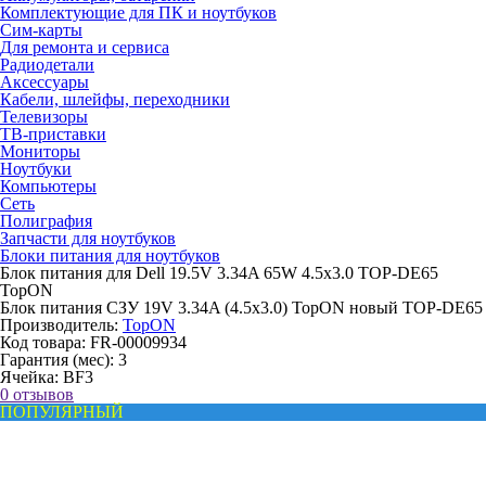
Комплектующие для ПК и ноутбуков
Сим-карты
Для ремонта и сервиса
Радиодетали
Аксессуары
Кабели, шлейфы, переходники
Телевизоры
ТВ-приставки
Мониторы
Ноутбуки
Компьютеры
Сеть
Полиграфия
Запчасти для ноутбуков
Блоки питания для ноутбуков
Блок питания для Dell 19.5V 3.34A 65W 4.5x3.0 TOP-DE65
TopON
Блок питания СЗУ 19V 3.34A (4.5x3.0) TopON новый TOP-DE65
Производитель:
TopON
Код товара:
FR-00009934
Гарантия (мес):
3
Ячейка:
BF3
0 отзывов
ПОПУЛЯРНЫЙ