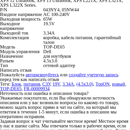
XPS 12 Ultrabook, XPS 13 Ultrabook, XPS L221X, XPS L321X,
XPS L322X Series.
P/N
043NY4, 05NW44
Входное напряжение
AC 100-240V
Выходная мощность
65W
Выходное
19.5V
напряжение
Выходной ток
3.34A
Комплектация
коробка, кабель питания, гарантийный
талон
Модель
TOP-DE65
Модуль управления
Dell
Назначение
для ноутбуков
Разъем
4.5x3.0
Тип
сетевой адаптер
Написать отзыв
Пожалуйста
авторизируйтесь
или
создайте учетную запись
перед тем как написать отзыв
Теги:
Блок
,
питания
,
СЗУ
,
19V
,
3.34A
,
(4.5x3.0)
,
TopON
,
новый
,
TOP-DE65
,
FR-00009934
Неточность или ошибка в описании товара?
Уважаемые покупатели, если Вы обнаружили неточность
описания или у вас возникли вопросы по какому-то товару,
можно задать вопрос прямо в чат на сайте, на который мы
ответим в течении 1-5 минут, если ошибка в описании мы
оперативно исправим.
Задавая вопрос в чат учитывайте местное время! Местное время
у нас в шапке сайта. Мы отвечаем только в рабочее время, если