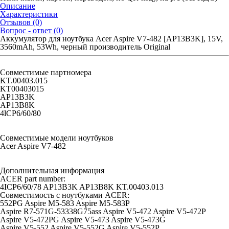
Описание
Характеристики
Отзывов (0)
Вопрос - ответ (0)
Аккумулятор для ноутбука Acer Aspire V7-482 [AP13B3K], 15V,
3560mAh, 53Wh, черный производитель Original
Совместимые партномера
KT.00403.015
KT00403015
AP13B3K
AP13B8K
4lCP6/60/80
Совместимые модели ноутбуков
Acer Aspire V7-482
Дополнительная информация
ACER part number:
4ICP6/60/78 AP13B3K AP13B8K KT.00403.013
Совместимость с ноутбуками ACER:
552PG Aspire M5-583 Aspire M5-583P
Aspire R7-571G-53338G75ass Aspire V5-472 Aspire V5-472P
Aspire V5-472PG Aspire V5-473 Aspire V5-473G
Aspire V5-552 Aspire V5-552G Aspire V5-552P