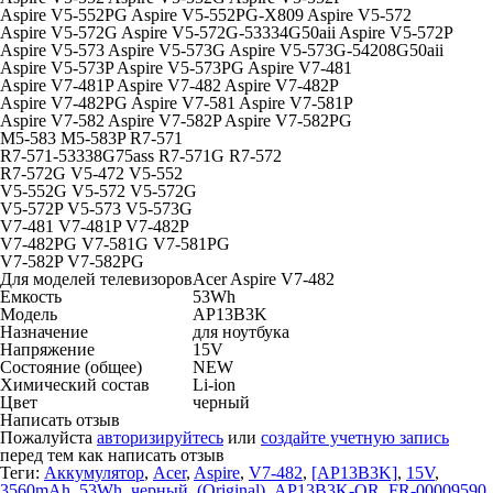
Aspire V5-552PG Aspire V5-552PG-X809 Aspire V5-572
Aspire V5-572G Aspire V5-572G-53334G50aii Aspire V5-572P
Aspire V5-573 Aspire V5-573G Aspire V5-573G-54208G50aii
Aspire V5-573P Aspire V5-573PG Aspire V7-481
Aspire V7-481P Aspire V7-482 Aspire V7-482P
Aspire V7-482PG Aspire V7-581 Aspire V7-581P
Aspire V7-582 Aspire V7-582P Aspire V7-582PG
M5-583 M5-583P R7-571
R7-571-53338G75ass R7-571G R7-572
R7-572G V5-472 V5-552
V5-552G V5-572 V5-572G
V5-572P V5-573 V5-573G
V7-481 V7-481P V7-482P
V7-482PG V7-581G V7-581PG
V7-582P V7-582PG
Для моделей телевизоров
Acer Aspire V7-482
Емкость
53Wh
Модель
AP13B3K
Назначение
для ноутбука
Напряжение
15V
Состояние (общее)
NEW
Химический состав
Li-ion
Цвет
черный
Написать отзыв
Пожалуйста
авторизируйтесь
или
создайте учетную запись
перед тем как написать отзыв
Теги:
Аккумулятор
,
Acer
,
Aspire
,
V7-482
,
[AP13B3K]
,
15V
,
3560mAh
,
53Wh
,
черный
,
(Original)
,
AP13B3K-OR
,
FR-00009590