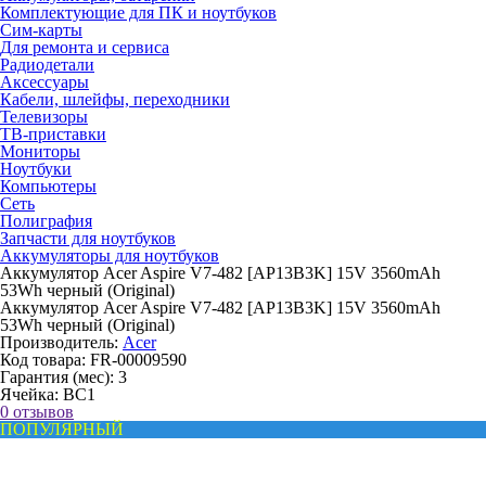
Комплектующие для ПК и ноутбуков
Сим-карты
Для ремонта и сервиса
Радиодетали
Аксессуары
Кабели, шлейфы, переходники
Телевизоры
ТВ-приставки
Мониторы
Ноутбуки
Компьютеры
Сеть
Полиграфия
Запчасти для ноутбуков
Аккумуляторы для ноутбуков
Аккумулятор Acer Aspire V7-482 [AP13B3K] 15V 3560mAh
53Wh черный (Original)
Аккумулятор Acer Aspire V7-482 [AP13B3K] 15V 3560mAh
53Wh черный (Original)
Производитель:
Acer
Код товара:
FR-00009590
Гарантия (мес):
3
Ячейка:
BC1
0 отзывов
ПОПУЛЯРНЫЙ