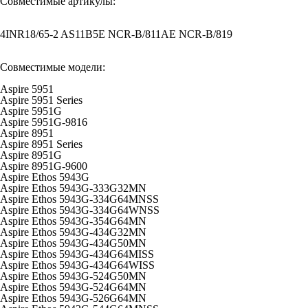
Совместимые артикулы:
4INR18/65-2 AS11B5E NCR-B/811AE NCR-B/819
Совместимые модели:
Aspire 5951
Aspire 5951 Series
Aspire 5951G
Aspire 5951G-9816
Aspire 8951
Aspire 8951 Series
Aspire 8951G
Aspire 8951G-9600
Aspire Ethos 5943G
Aspire Ethos 5943G-333G32MN
Aspire Ethos 5943G-334G64MNSS
Aspire Ethos 5943G-334G64WNSS
Aspire Ethos 5943G-354G64MN
Aspire Ethos 5943G-434G32MN
Aspire Ethos 5943G-434G50MN
Aspire Ethos 5943G-434G64MISS
Aspire Ethos 5943G-434G64WISS
Aspire Ethos 5943G-524G50MN
Aspire Ethos 5943G-524G64MN
Aspire Ethos 5943G-526G64MN