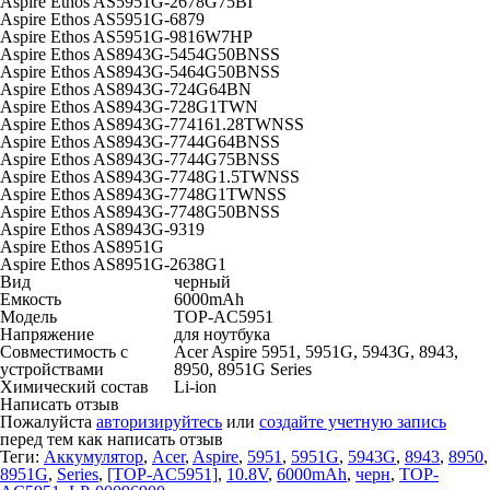
Aspire Ethos AS5951G-2678G75BI
Aspire Ethos AS5951G-6879
Aspire Ethos AS5951G-9816W7HP
Aspire Ethos AS8943G-5454G50BNSS
Aspire Ethos AS8943G-5464G50BNSS
Aspire Ethos AS8943G-724G64BN
Aspire Ethos AS8943G-728G1TWN
Aspire Ethos AS8943G-774161.28TWNSS
Aspire Ethos AS8943G-7744G64BNSS
Aspire Ethos AS8943G-7744G75BNSS
Aspire Ethos AS8943G-7748G1.5TWNSS
Aspire Ethos AS8943G-7748G1TWNSS
Aspire Ethos AS8943G-7748G50BNSS
Aspire Ethos AS8943G-9319
Aspire Ethos AS8951G
Aspire Ethos AS8951G-2638G1
Вид
черный
Емкость
6000mAh
Модель
TOP-AC5951
Напряжение
для ноутбука
Совместимость с
Acer Aspire 5951, 5951G, 5943G, 8943,
устройствами
8950, 8951G Series
Химический состав
Li-ion
Написать отзыв
Пожалуйста
авторизируйтесь
или
создайте учетную запись
перед тем как написать отзыв
Теги:
Аккумулятор
,
Acer
,
Aspire
,
5951
,
5951G
,
5943G
,
8943
,
8950
,
8951G
,
Series
,
[TOP-AC5951]
,
10.8V
,
6000mAh
,
черн
,
TOP-