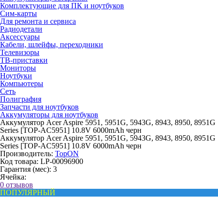
Комплектующие для ПК и ноутбуков
Сим-карты
Для ремонта и сервиса
Радиодетали
Аксессуары
Кабели, шлейфы, переходники
Телевизоры
ТВ-приставки
Мониторы
Ноутбуки
Компьютеры
Сеть
Полиграфия
Запчасти для ноутбуков
Аккумуляторы для ноутбуков
Аккумулятор Acer Aspire 5951, 5951G, 5943G, 8943, 8950, 8951G
Series [TOP-AC5951] 10.8V 6000mAh черн
Аккумулятор Acer Aspire 5951, 5951G, 5943G, 8943, 8950, 8951G
Series [TOP-AC5951] 10.8V 6000mAh черн
Производитель:
TopON
Код товара:
LP-00096900
Гарантия (мес):
3
Ячейка:
0 отзывов
ПОПУЛЯРНЫЙ