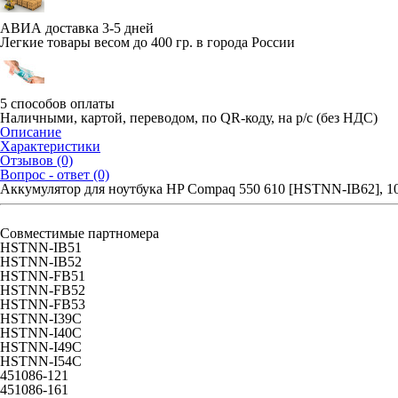
АВИА доставка 3-5 дней
Легкие товары весом до 400 гр. в города России
5 способов оплаты
Наличными, картой, переводом, по QR-коду, на р/с (без НДС)
Описание
Характеристики
Отзывов (0)
Вопрос - ответ (0)
Аккумулятор для ноутбука HP Compaq 550 610 [HSTNN-IB62], 
Совместимые партномера
HSTNN-IB51
HSTNN-IB52
HSTNN-FB51
HSTNN-FB52
HSTNN-FB53
HSTNN-I39C
HSTNN-I40C
HSTNN-I49C
HSTNN-I54C
451086-121
451086-161