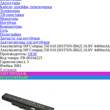
Аксессуары
Кабели, шлейфы, переходники
Телевизоры
ТВ-приставки
Мониторы
Ноутбуки
Компьютеры
Сеть
Полиграфия
Запчасти для ноутбуков
Аккумуляторы для ноутбуков
Аккумулятор HP Compaq 550 610 [HSTNN-IB62] 10.8V 4400mA
Аккумулятор HP Compaq 550 610 [HSTNN-IB62] 10.8V 4400mA
Производитель:
OEM
Код товара:
FR-00104225
Гарантия (мес):
3
Ячейка:
BB1
0 отзывов
ХИТ ПРОДАЖ
ПОПУЛЯРНЫЙ