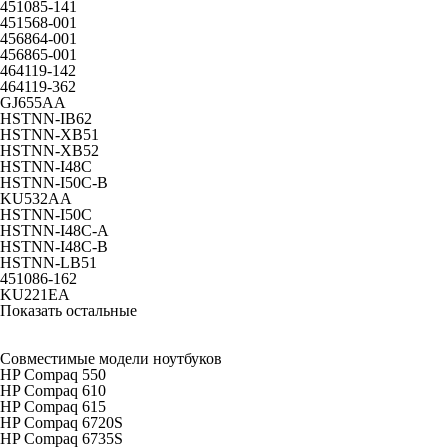
451085-141
451568-001
456864-001
456865-001
464119-142
464119-362
GJ655AA
HSTNN-IB62
HSTNN-XB51
HSTNN-XB52
HSTNN-I48C
HSTNN-I50C-B
KU532AA
HSTNN-I50C
HSTNN-I48C-A
HSTNN-I48C-B
HSTNN-LB51
451086-162
KU221EA
Показать остальные
Совместимые модели ноутбуков
HP Compaq 550
HP Compaq 610
HP Compaq 615
HP Compaq 6720S
HP Compaq 6735S