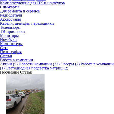
Комплектующие для ПК и ноутбуков
Сим-карты
Для ремонта и сервиса
Радиодетали
Аксессуары
Кабели, шлейфы, переходники
Телевизоры
ТВ-приставки
Мониторы
Ноутбуки
Компьютеры
Сеть
Полиграфия
Статьи
Работа в компании
Акции (5)
Новости компании (23)
Обзоры (2)
Работа в компании
(1)
Светодиодная подсветка матриц (2)
Последние Статьи