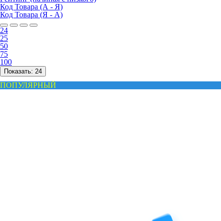
Код Товара (А - Я)
Код Товара (Я - А)
24
25
50
75
100
Показать:
24
ПОПУЛЯРНЫЙ