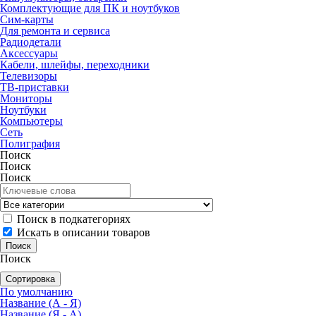
Комплектующие для ПК и ноутбуков
Сим-карты
Для ремонта и сервиса
Радиодетали
Аксессуары
Кабели, шлейфы, переходники
Телевизоры
ТВ-приставки
Мониторы
Ноутбуки
Компьютеры
Сеть
Полиграфия
Поиск
Поиск
Поиск
Поиск в подкатегориях
Искать в описании товаров
Поиск
Сортировка
По умолчанию
Название (А - Я)
Название (Я - А)