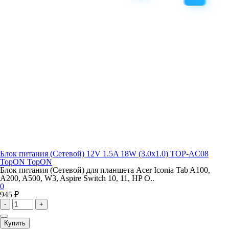
Блок питания (Сетевой) 12V 1.5A 18W (3.0x1.0) TOP-AC08
TopON TopON
Блок питания (Сетевой) для планшета Acer Iconia Tab A100,
A200, A500, W3, Aspire Switch 10, 11, HP O..
0
945 ₽
-
+
Купить