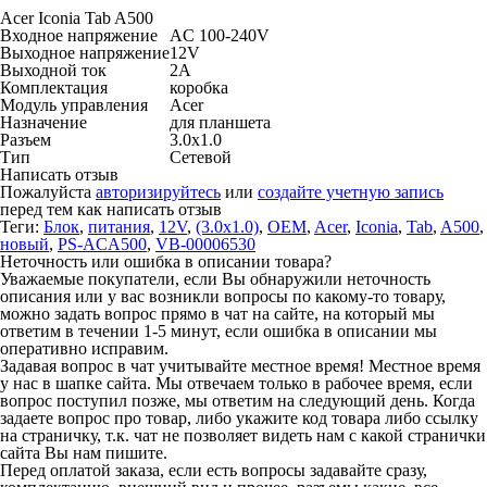
Acer Iconia Tab A500
Входное напряжение
AC 100-240V
Выходное напряжение
12V
Выходной ток
2A
Комплектация
коробка
Модуль управления
Acer
Назначение
для планшета
Разъем
3.0x1.0
Тип
Сетевой
Написать отзыв
Пожалуйста
авторизируйтесь
или
создайте учетную запись
перед тем как написать отзыв
Теги:
Блок
,
питания
,
12V
,
(3.0x1.0)
,
OEM
,
Acer
,
Iconia
,
Tab
,
A500
,
новый
,
PS-ACA500
,
VB-00006530
Неточность или ошибка в описании товара?
Уважаемые покупатели, если Вы обнаружили неточность
описания или у вас возникли вопросы по какому-то товару,
можно задать вопрос прямо в чат на сайте, на который мы
ответим в течении 1-5 минут, если ошибка в описании мы
оперативно исправим.
Задавая вопрос в чат учитывайте местное время! Местное время
у нас в шапке сайта. Мы отвечаем только в рабочее время, если
вопрос поступил позже, мы ответим на следующий день. Когда
задаете вопрос про товар, либо укажите код товара либо ссылку
на страничку, т.к. чат не позволяет видеть нам с какой странички
сайта Вы нам пишите.
Перед оплатой заказа, если есть вопросы задавайте сразу,