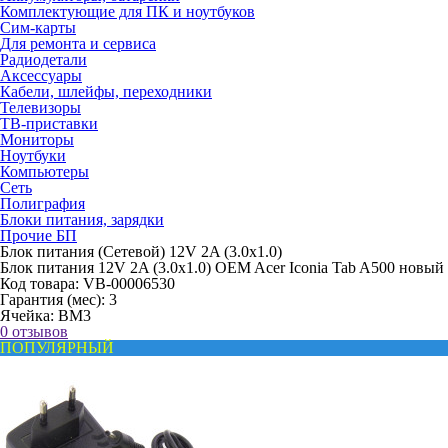
Комплектующие для ПК и ноутбуков
Сим-карты
Для ремонта и сервиса
Радиодетали
Аксессуары
Кабели, шлейфы, переходники
Телевизоры
ТВ-приставки
Мониторы
Ноутбуки
Компьютеры
Сеть
Полиграфия
Блоки питания, зарядки
Прочие БП
Блок питания (Сетевой) 12V 2A (3.0x1.0)
Блок питания 12V 2A (3.0x1.0) OEM Acer Iconia Tab A500 новый
Код товара:
VB-00006530
Гарантия (мес):
3
Ячейка:
BM3
0 отзывов
ПОПУЛЯРНЫЙ