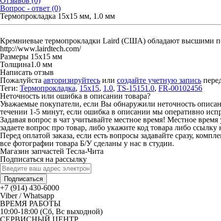
Отзывов (0)
Вопрос - ответ (0)
Термопрокладка 15x15 мм, 1.0 мм
Кремниевые термопрокладки Laird (США) обладают высшими по
http://www.lairdtech.com/
Размеры
15x15 мм
Толщина
1.0 мм
Написать отзыв
Пожалуйста
авторизируйтесь
или
создайте учетную запись
перед
Теги:
Термопрокладка
,
15x15
,
1.0
,
TS-15151.0
,
FR-00102456
Неточность или ошибка в описании товара?
Уважаемые покупатели, если Вы обнаружили неточность описания
течении 1-5 минут, если ошибка в описании мы оперативно исп
Задавая вопрос в чат учитывайте местное время! Местное время 
задаете вопрос про товар, либо укажите код товара либо ссылку 
Перед оплатой заказа, если есть вопросы задавайте сразу, компл
все фотографии товара Б/У сделаны у нас в студии.
Магазин запчастей Тесла-Чита
Подписаться на рассылку
Подписаться
+7 (914) 430-6000
Viber / Whatsapp
ВРЕМЯ РАБОТЫ
10:00-18:00 (Сб, Вс выходной)
СЕРВИСНЫЙ ЦЕНТР