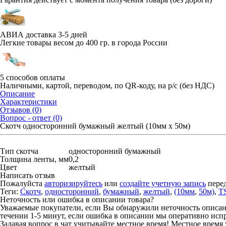
АВИА доставка 3-5 дней
Легкие товары весом до 400 гр. в города России
5 способов оплаты
Наличными, картой, переводом, по QR-коду, на р/с (без НДС)
Описание
Характеристики
Отзывов (0)
Вопрос - ответ (0)
Скотч односторонний бумажный желтый (10мм х 50м)
Тип скотча
односторонний бумажный
Толщина ленты, мм
0,2
Цвет
желтый
Написать отзыв
Пожалуйста
авторизируйтесь
или
создайте учетную запись
перед
Теги:
Скотч
,
односторонний
,
бумажный
,
желтый
,
(10мм
,
50м)
,
T
Неточность или ошибка в описании товара?
Уважаемые покупатели, если Вы обнаружили неточность описания
течении 1-5 минут, если ошибка в описании мы оперативно исп
Задавая вопрос в чат учитывайте местное время! Местное время 