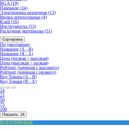
BGA (19)
Паяльное (24)
Электроника различная (13)
Вилки штепсельные (4)
Клей (16)
Инструменты (53)
Расходные материалы (51)
Сортировка
По умолчанию
Название (А - Я)
Название (Я - А)
Цена (низкая > высокая)
Цена (высокая > низкая)
Рейтинг (начиная с высокого)
Рейтинг (начиная с низкого)
Код Товара (А - Я)
Код Товара (Я - А)
24
25
50
75
100
Показать:
24
ПОПУЛЯРНЫЙ