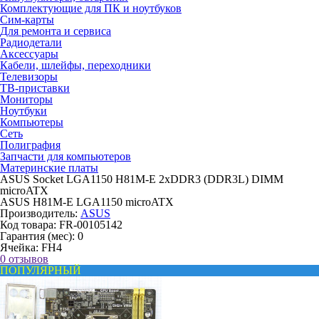
Комплектующие для ПК и ноутбуков
Сим-карты
Для ремонта и сервиса
Радиодетали
Аксессуары
Кабели, шлейфы, переходники
Телевизоры
ТВ-приставки
Мониторы
Ноутбуки
Компьютеры
Сеть
Полиграфия
Запчасти для компьютеров
Материнские платы
ASUS Socket LGA1150 H81M-E 2xDDR3 (DDR3L) DIMM
microATX
ASUS H81M-E LGA1150 microATX
Производитель:
ASUS
Код товара:
FR-00105142
Гарантия (мес):
0
Ячейка:
FH4
0 отзывов
ПОПУЛЯРНЫЙ