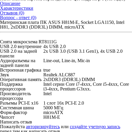
Описание
Характеристики
Отзывов (0)
Вопрос - ответ (0)
Материнская плата ПК ASUS H81M-E, Socket LGA1150, Intel
H81, 2xDDR3 (DDR3L) DIMM, microATX
Снята микросхема RT8111G
USB 2.0 внутренние
4x USB 2.0
USB 2.0 на задней
2x USB 3.0 (USB 3.1 Gen1), 4x USB 2.0
панели
Аудиоразъемы на
Line-out, Line-in, Mic-in
задней панели
Встроенная графика
true
Звук
Realtek ALC887
Оперативная память
2xDDR3 (DDR3L) DIMM
Поддержка
Intel серии Core i7-4xxx, Core i5-4xxx, Core
процессоров
i3-4xxx, Pentium G3xxx.
Производитель
Intel
процессора
Разъемы PCI-E x16
1 слот 16x PCI-E 2.0
Системная шина
5000 МГц
Форм-фактор
microATX
Чипсет
H81M-E
Написать отзыв
Пожалуйста
авторизируйтесь
или
создайте учетную запись
перед тем как написать отзыв