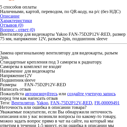
5 способов оплаты
Наличными, картой, переводом, по QR-коду, на р/с (без НДС)
Описание
Характеристики
Отзывов (0)
Вопрос - ответ (0)
Вентилятор для видеокарты Yakoo FAN-75D2P12V-RED, размер
75 мм, напряжение 12V, разъем 2pin, подшипник sleeve
Замена оригинальному вентилятору для видеокарты, разъем
2pin.
Стандартные крепления под 3 самореза к радиатору.
Саморезы в комплект не входят
Назначение
для видеокарты
Напряжение
12V
Подшипник
sleeve
Размеры
FAN-75D2P12V-RED
Написать отзыв
Пожалуйста
авторизируйтесь
или
создайте учетную запись
перед тем как написать отзыв
Теги:
Вентилятор
,
Yakoo
,
FAN-75D2P12V-RED
,
FR-00009491
Неточность или ошибка в описании товара?
Уважаемые покупатели, если Вы обнаружили неточность
описания или у вас возникли вопросы по какому-то товару,
можно задать вопрос прямо в чат на сайте, на который мы
ответим в течении 1-5 минут, если ошибка в описании мы