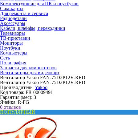
Комплектующие для ПК и ноутбуков
Сим-карты
Для ремонта и сервиса
Радиодетали
Аксессуары
Кабели, шлейфы, переходники
Телевизоры
ТВ-приставки
Мониторы
Ноутбуки
Компьютеры
Сеть
Полиграфия
Запчасти для компьютеров
Вентиляторы для видеокарт
Вентилятор Yakoo FAN-75D2P12V-RED
Вентилятор Yakoo FAN-75D2P12V-RED
Производитель:
Yakoo
Код товара:
FR-00009491
Гарантия (мес):
3
Ячейка:
R-FG
0 отзывов
ПОПУЛЯРНЫЙ