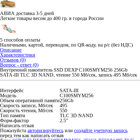
АВИА доставка 3-5 дней
Легкие товары весом до 400 гр. в города России
5 способов оплаты
Наличными, картой, переводом, по QR-коду, на р/с (без НДС)
Описание
Характеристики
Отзывов (0)
Вопрос - ответ (0)
Внутренний накопитель SSD DEXP C100SMYM256 256Gb
SATA-III TLC 3D NAND, чтение 550 Мб/сек, запись 495 Мб/сек
Интерфейс
SATA-III
Модель
C100SMYM256
Объем оперативной памяти
256Gb
Скорость записи, Мб/сек
495
Скорость чтения, Мб/сек
550
Тип памяти
TLC 3D NAND
Форм-фактор
2.5"
Написать отзыв
Пожалуйста
авторизируйтесь
или
создайте учетную запись
перед тем как написать отзыв