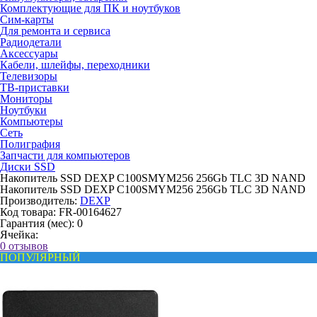
Комплектующие для ПК и ноутбуков
Сим-карты
Для ремонта и сервиса
Радиодетали
Аксессуары
Кабели, шлейфы, переходники
Телевизоры
ТВ-приставки
Мониторы
Ноутбуки
Компьютеры
Сеть
Полиграфия
Запчасти для компьютеров
Диски SSD
Накопитель SSD DEXP C100SMYM256 256Gb TLC 3D NAND
Накопитель SSD DEXP C100SMYM256 256Gb TLC 3D NAND
Производитель:
DEXP
Код товара:
FR-00164627
Гарантия (мес):
0
Ячейка:
0 отзывов
ПОПУЛЯРНЫЙ