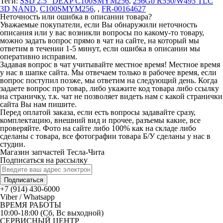
Теги:
SSD 2.5" DEXP C100SMYM256
,
256Gb R550/W495 TLC
3D NAND
,
C100SMYM256
,
,
FR-00164627
Неточность или ошибка в описании товара?
Уважаемые покупатели, если Вы обнаружили неточность
описания или у вас возникли вопросы по какому-то товару,
можно задать вопрос прямо в чат на сайте, на который мы
ответим в течении 1-5 минут, если ошибка в описании мы
оперативно исправим.
Задавая вопрос в чат учитывайте местное время! Местное время
у нас в шапке сайта. Мы отвечаем только в рабочее время, если
вопрос поступил позже, мы ответим на следующий день. Когда
задаете вопрос про товар, либо укажите код товара либо ссылку
на страничку, т.к. чат не позволяет видеть нам с какой странички
сайта Вы нам пишите.
Перед оплатой заказа, если есть вопросы задавайте сразу,
комплектацию, внешний вид и прочее, разъемы какие, все
проверяйте. Фото на сайте либо 100% как на складе либо
сделаны с товара, все фотографии товара Б/У сделаны у нас в
студии.
Магазин запчастей Тесла-Чита
Подписаться на рассылку
Подписаться
+7 (914) 430-6000
Viber / Whatsapp
ВРЕМЯ РАБОТЫ
10:00-18:00 (Сб, Вс выходной)
СЕРВИСНЫЙ ЦЕНТР