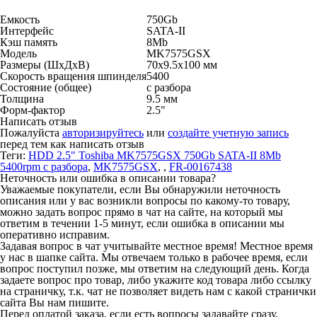
Емкость
750Gb
Интерфейс
SATA-II
Кэш память
8Mb
Модель
MK7575GSX
Размеры (ШхДхВ)
70x9.5x100 мм
Скорость вращения шпинделя
5400
Состояние (общее)
с разбора
Толщина
9.5 мм
Форм-фактор
2.5"
Написать отзыв
Пожалуйста
авторизируйтесь
или
создайте учетную запись
перед тем как написать отзыв
Теги:
HDD 2.5" Toshiba MK7575GSX 750Gb SATA-II 8Mb
5400rpm с разбора
,
MK7575GSX
,
,
FR-00167438
Неточность или ошибка в описании товара?
Уважаемые покупатели, если Вы обнаружили неточность
описания или у вас возникли вопросы по какому-то товару,
можно задать вопрос прямо в чат на сайте, на который мы
ответим в течении 1-5 минут, если ошибка в описании мы
оперативно исправим.
Задавая вопрос в чат учитывайте местное время! Местное время
у нас в шапке сайта. Мы отвечаем только в рабочее время, если
вопрос поступил позже, мы ответим на следующий день. Когда
задаете вопрос про товар, либо укажите код товара либо ссылку
на страничку, т.к. чат не позволяет видеть нам с какой странички
сайта Вы нам пишите.
Перед оплатой заказа, если есть вопросы задавайте сразу,