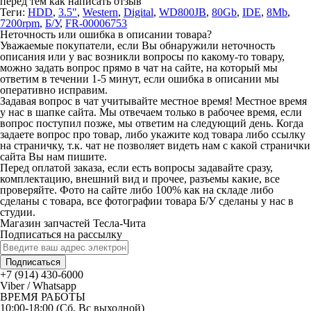
перед тем как написать отзыв
Теги:
HDD
,
3.5"
,
Western
,
Digital
,
WD800JB
,
80Gb
,
IDE
,
8Mb
,
7200rpm
,
Б/У
,
FR-00006753
Неточность или ошибка в описании товара?
Уважаемые покупатели, если Вы обнаружили неточность
описания или у вас возникли вопросы по какому-то товару,
можно задать вопрос прямо в чат на сайте, на который мы
ответим в течении 1-5 минут, если ошибка в описании мы
оперативно исправим.
Задавая вопрос в чат учитывайте местное время! Местное время
у нас в шапке сайта. Мы отвечаем только в рабочее время, если
вопрос поступил позже, мы ответим на следующий день. Когда
задаете вопрос про товар, либо укажите код товара либо ссылку
на страничку, т.к. чат не позволяет видеть нам с какой странички
сайта Вы нам пишите.
Перед оплатой заказа, если есть вопросы задавайте сразу,
комплектацию, внешний вид и прочее, разъемы какие, все
проверяйте. Фото на сайте либо 100% как на складе либо
сделаны с товара, все фотографии товара Б/У сделаны у нас в
студии.
Магазин запчастей Тесла-Чита
Подписаться на рассылку
Подписаться
+7 (914) 430-6000
Viber / Whatsapp
ВРЕМЯ РАБОТЫ
10:00-18:00 (Сб, Вс выходной)