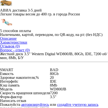
АВИА доставка 3-5 дней
Легкие товары весом до 400 гр. в города России
5 способов оплаты
Наличными, картой, переводом, по QR-коду, на р/с (без НДС)
Описание
Характеристики
Отзывов (0)
Вопрос - ответ (0)
Жесткий диск 3.5" Western Digital WD800JB, 80Gb, IDE, 7200 об/
мин, 8Mb, Б/У
SMART
BAD
Емкость
80Gb
Здоровье накопителя,%
20
Интерфейс
IDE
Кэш память
8Mb
Модель
WD800JB
Скорость вращения шпинделя
7200
Форм-фактор
3.5"
Написать отзыв
Пожалуйста
авторизируйтесь
или
создайте учетную запись