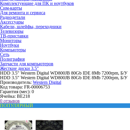
Комплектующие для ПК и ноутбуков
Сим-карты
Для ремонта и сервиса
Радиодетали
Аксессуары
Кабели, шлейфы, переходники
Телевизоры
ТВ-приставки
Мониторы
Ноутбуки
Компьютеры
Сеть
Полиграфия
Запчасти для компьютеров
Жесткие диски 3.5"
HDD 3.5" Western Digital WD800JB 80Gb IDE 8Mb 7200rpm, Б/У
HDD 3.5" Western Digital WD800JB 80Gb IDE 8Mb 7200rpm, Б/У
Производитель:
Western Digital
Код товара:
FR-00006753
Гарантия (мес):
0
Ячейка:
BE218
0 отзывов
ПОПУЛЯРНЫЙ