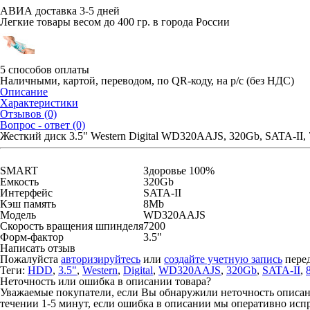
АВИА доставка 3-5 дней
Легкие товары весом до 400 гр. в города России
5 способов оплаты
Наличными, картой, переводом, по QR-коду, на р/с (без НДС)
Описание
Характеристики
Отзывов (0)
Вопрос - ответ (0)
Жесткий диск 3.5" Western Digital WD320AAJS, 320Gb, SATA-II, 
SMART
Здоровье 100%
Емкость
320Gb
Интерфейс
SATA-II
Кэш память
8Mb
Модель
WD320AAJS
Скорость вращения шпинделя
7200
Форм-фактор
3.5"
Написать отзыв
Пожалуйста
авторизируйтесь
или
создайте учетную запись
перед
Теги:
HDD
,
3.5"
,
Western
,
Digital
,
WD320AAJS
,
320Gb
,
SATA-II
,
Неточность или ошибка в описании товара?
Уважаемые покупатели, если Вы обнаружили неточность описания
течении 1-5 минут, если ошибка в описании мы оперативно исп