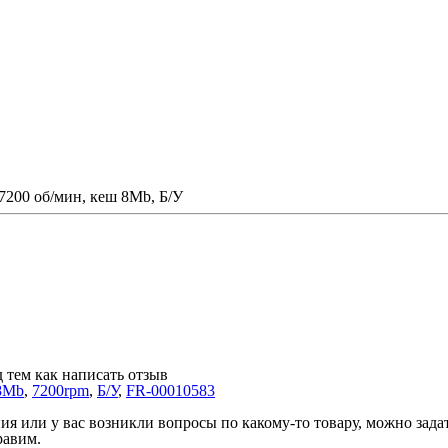
7200 об/мин, кеш 8Mb, Б/У
 тем как написать отзыв
8Mb
,
7200rpm
,
Б/У
,
FR-00010583
 или у вас возникли вопросы по какому-то товару, можно задать
равим.