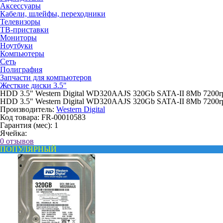
Аксессуары
Кабели, шлейфы, переходники
Телевизоры
ТВ-приставки
Мониторы
Ноутбуки
Компьютеры
Сеть
Полиграфия
Запчасти для компьютеров
Жесткие диски 3.5"
HDD 3.5" Western Digital WD320AAJS 320Gb SATA-II 8Mb 7200r
HDD 3.5" Western Digital WD320AAJS 320Gb SATA-II 8Mb 7200r
Производитель:
Western Digital
Код товара:
FR-00010583
Гарантия (мес):
1
Ячейка:
0 отзывов
ПОПУЛЯРНЫЙ