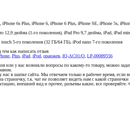
, iPhone 6s Plus, iPhone 6, iPhone 6 Plus, iPhone SE, iPhone 5s, iPho
 12,9 дюйма (1-го поколения), iPad Pro 9,7 дюйма, iPad, iPad mini 4,
d touch 5-го поколения (32 ГБ/64 ГБ), iPod nano 7-го поколения
 тем как написать отзыв
Phone
,
Plus
,
iPad
,
iPod
,
оранжев
,
IQ-AC01/O
,
LP-00089556
 или у вас возникли вопросы по какому-то товару, можно задать
равим.
у нас в шапке сайта. Мы отвечаем только в рабочее время, если
на страничку, т.к. чат не позволяет видеть нам с какой страничк
ектацию, внешний вид и прочее, разъемы какие, все проверяйте. 