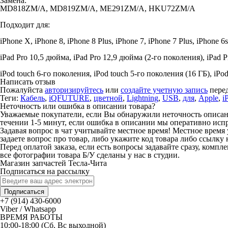
Замена:
MD818ZM/A, MD819ZM/A, ME291ZM/A, HKU72ZM/A
Подходит для:
iPhone X, iPhone 8, iPhone 8 Plus, iPhone 7, iPhone 7 Plus, iPhone 6s
iPad Pro 10,5 дюйма, iPad Pro 12,9 дюйма (2-го поколения), iPad Pro
iPod touch 6-го поколения, iPod touch 5-го поколения (16 ГБ), iPo
Написать отзыв
Пожалуйста
авторизируйтесь
или
создайте учетную запись
перед
Теги:
Кабель
,
iQFUTURE
,
цветной
,
Lightning
,
USB
,
для
,
Apple
,
i
Неточность или ошибка в описании товара?
Уважаемые покупатели, если Вы обнаружили неточность описания
течении 1-5 минут, если ошибка в описании мы оперативно исп
Задавая вопрос в чат учитывайте местное время! Местное время 
задаете вопрос про товар, либо укажите код товара либо ссылку 
Перед оплатой заказа, если есть вопросы задавайте сразу, компл
все фотографии товара Б/У сделаны у нас в студии.
Магазин запчастей Тесла-Чита
Подписаться на рассылку
Подписаться
+7 (914) 430-6000
Viber / Whatsapp
ВРЕМЯ РАБОТЫ
10:00-18:00 (Сб, Вс выходной)