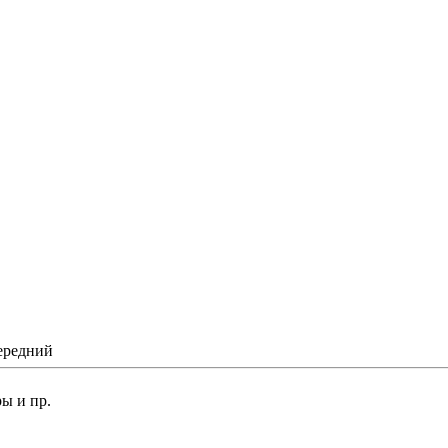
передний
ы и пр.