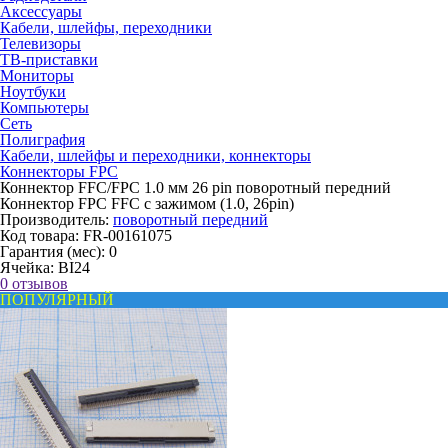
Аксессуары
Кабели, шлейфы, переходники
Телевизоры
ТВ-приставки
Мониторы
Ноутбуки
Компьютеры
Сеть
Полиграфия
Кабели, шлейфы и переходники, коннекторы
Коннекторы FPC
Коннектор FFC/FPC 1.0 мм 26 pin поворотный передний
Коннектор FPC FFC с зажимом (1.0, 26pin)
Производитель:
поворотный передний
Код товара:
FR-00161075
Гарантия (мес):
0
Ячейка:
BI24
0 отзывов
ПОПУЛЯРНЫЙ