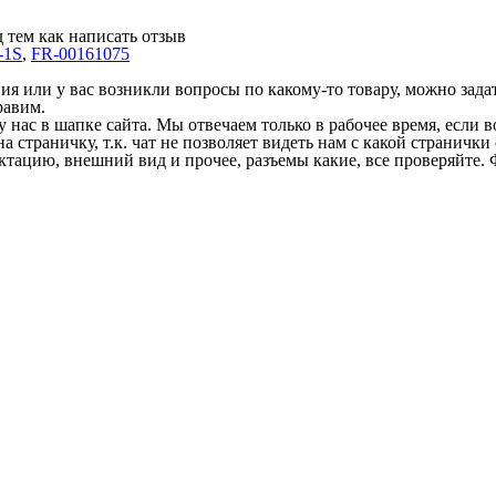
 тем как написать отзыв
-1S
,
FR-00161075
 или у вас возникли вопросы по какому-то товару, можно задать
равим.
у нас в шапке сайта. Мы отвечаем только в рабочее время, если
на страничку, т.к. чат не позволяет видеть нам с какой страничк
ектацию, внешний вид и прочее, разъемы какие, все проверяйте. 