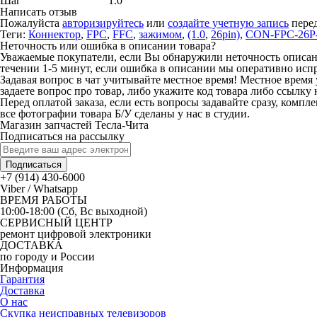
Шаг
1.0
Написать отзыв
Пожалуйста
авторизируйтесь
или
создайте учетную запись
перед
Теги:
Коннектор
,
FPC
,
FFC
,
зажимом
,
(1.0
,
26pin)
,
CON-FPC-26P
Неточность или ошибка в описании товара?
Уважаемые покупатели, если Вы обнаружили неточность описания
течении 1-5 минут, если ошибка в описании мы оперативно исп
Задавая вопрос в чат учитывайте местное время! Местное время 
задаете вопрос про товар, либо укажите код товара либо ссылку 
Перед оплатой заказа, если есть вопросы задавайте сразу, компл
все фотографии товара Б/У сделаны у нас в студии.
Магазин запчастей Тесла-Чита
Подписаться на рассылку
Подписаться
+7 (914) 430-6000
Viber / Whatsapp
ВРЕМЯ РАБОТЫ
10:00-18:00 (Сб, Вс выходной)
СЕРВИСНЫЙ ЦЕНТР
ремонт цифровой электроники
ДОСТАВКА
по городу и России
Информация
Гарантия
Доставка
О нас
Скупка неисправных телевизоров