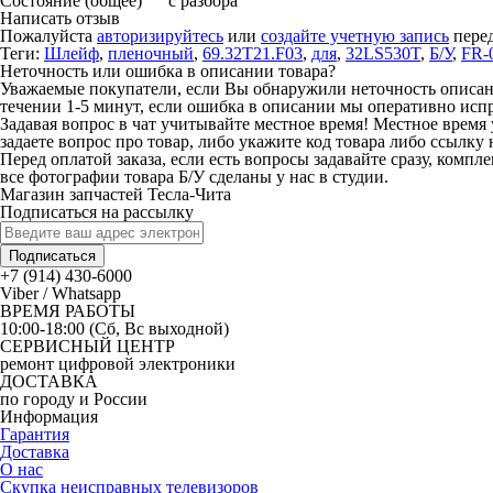
Состояние (общее)
с разбора
Написать отзыв
Пожалуйста
авторизируйтесь
или
создайте учетную запись
перед
Теги:
Шлейф
,
пленочный
,
69.32T21.F03
,
для
,
32LS530T
,
Б/У
,
FR-
Неточность или ошибка в описании товара?
Уважаемые покупатели, если Вы обнаружили неточность описания
течении 1-5 минут, если ошибка в описании мы оперативно исп
Задавая вопрос в чат учитывайте местное время! Местное время 
задаете вопрос про товар, либо укажите код товара либо ссылку 
Перед оплатой заказа, если есть вопросы задавайте сразу, компл
все фотографии товара Б/У сделаны у нас в студии.
Магазин запчастей Тесла-Чита
Подписаться на рассылку
Подписаться
+7 (914) 430-6000
Viber / Whatsapp
ВРЕМЯ РАБОТЫ
10:00-18:00 (Сб, Вс выходной)
СЕРВИСНЫЙ ЦЕНТР
ремонт цифровой электроники
ДОСТАВКА
по городу и России
Информация
Гарантия
Доставка
О нас
Скупка неисправных телевизоров