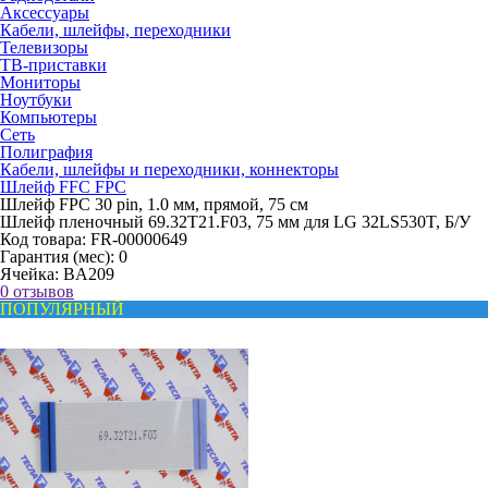
Аксессуары
Кабели, шлейфы, переходники
Телевизоры
ТВ-приставки
Мониторы
Ноутбуки
Компьютеры
Сеть
Полиграфия
Кабели, шлейфы и переходники, коннекторы
Шлейф FFC FPC
Шлейф FPC 30 pin, 1.0 мм, прямой, 75 см
Шлейф пленочный 69.32T21.F03, 75 мм для LG 32LS530T, Б/У
Код товара:
FR-00000649
Гарантия (мес):
0
Ячейка:
BA209
0 отзывов
ПОПУЛЯРНЫЙ