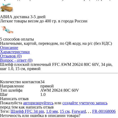
АВИА доставка 3-5 дней
Легкие товары весом до 400 гр. в города России
5 способов оплаты
Наличными, картой, переводом, по QR-коду, на р/с (без НДС)
Описание
Характеристики
Отзывов (0)
Вопрос - ответ (0)
Шлейф плоский пленочный FFC AWM 20624 80C 60V, 34 pin,
шаг 1.0, 15 см, прямой
Количество контактов
34
Направление
прямой
Тип шлейфа
AWM 20624 80C 60V
Шаг
1.0
Написать отзыв
Пожалуйста
авторизируйтесь
или
создайте учетную запись
перед тем как написать отзыв
Теги:
Шлейф FFC 34 pin
,
1.0 мм
,
15 см
,
Forward
,
,
,
FR-00168006
Неточность или ошибка в описании товара?