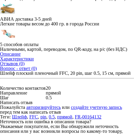
АВИА доставка 3-5 дней
Легкие товары весом до 400 гр. в города России
5 способов оплаты
Наличными, картой, переводом, по QR-коду, на р/с (без НДС)
Описание
Характеристики
Отзывов (0)
Вопрос - ответ (0)
Шлейф плоский пленочный FFC, 20 pin, шаг 0.5, 15 см, прямой
Количество контактов
20
Направление
прямой
Шаг
0.5
Написать отзыв
Пожалуйста
авторизируйтесь
или
создайте учетную запись
перед тем как написать отзыв
Теги:
Шлейф
,
FFC
,
pin
,
0.5
,
прямой
,
FR-00164132
Неточность или ошибка в описании товара?
Уважаемые покупатели, если Вы обнаружили неточность
описания или у вас возникли вопросы по какому-то товару,