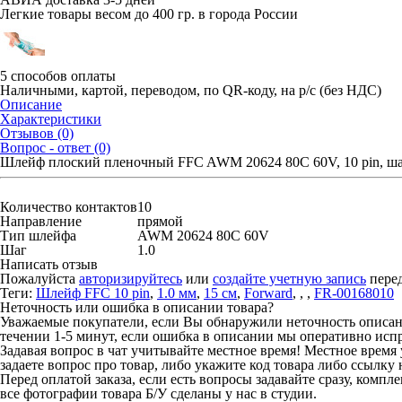
Легкие товары весом до 400 гр. в города России
5 способов оплаты
Наличными, картой, переводом, по QR-коду, на р/с (без НДС)
Описание
Характеристики
Отзывов (0)
Вопрос - ответ (0)
Шлейф плоский пленочный FFC AWM 20624 80C 60V, 10 pin, шаг
Количество контактов
10
Направление
прямой
Тип шлейфа
AWM 20624 80C 60V
Шаг
1.0
Написать отзыв
Пожалуйста
авторизируйтесь
или
создайте учетную запись
перед
Теги:
Шлейф FFC 10 pin
,
1.0 мм
,
15 см
,
Forward
,
,
,
FR-00168010
Неточность или ошибка в описании товара?
Уважаемые покупатели, если Вы обнаружили неточность описания
течении 1-5 минут, если ошибка в описании мы оперативно исп
Задавая вопрос в чат учитывайте местное время! Местное время 
задаете вопрос про товар, либо укажите код товара либо ссылку 
Перед оплатой заказа, если есть вопросы задавайте сразу, компл
все фотографии товара Б/У сделаны у нас в студии.