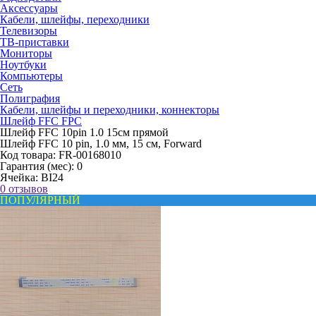
Аксессуары
Кабели, шлейфы, переходники
Телевизоры
ТВ-приставки
Мониторы
Ноутбуки
Компьютеры
Сеть
Полиграфия
Кабели, шлейфы и переходники, коннекторы
Шлейф FFC FPC
Шлейф FFC 10pin 1.0 15см прямой
Шлейф FFC 10 pin, 1.0 мм, 15 см, Forward
Код товара:
FR-00168010
Гарантия (мес):
0
Ячейка:
BI24
0 отзывов
ПОПУЛЯРНЫЙ