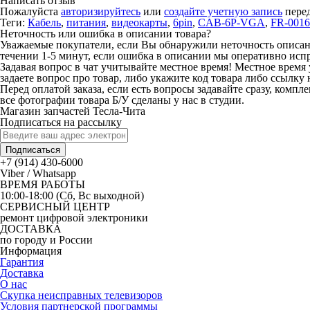
Написать отзыв
Пожалуйста
авторизируйтесь
или
создайте учетную запись
перед
Теги:
Кабель
,
питания
,
видеокарты
,
6pin
,
CAB-6P-VGA
,
FR-0016
Неточность или ошибка в описании товара?
Уважаемые покупатели, если Вы обнаружили неточность описания
течении 1-5 минут, если ошибка в описании мы оперативно исп
Задавая вопрос в чат учитывайте местное время! Местное время 
задаете вопрос про товар, либо укажите код товара либо ссылку 
Перед оплатой заказа, если есть вопросы задавайте сразу, компл
все фотографии товара Б/У сделаны у нас в студии.
Магазин запчастей Тесла-Чита
Подписаться на рассылку
Подписаться
+7 (914) 430-6000
Viber / Whatsapp
ВРЕМЯ РАБОТЫ
10:00-18:00 (Сб, Вс выходной)
СЕРВИСНЫЙ ЦЕНТР
ремонт цифровой электроники
ДОСТАВКА
по городу и России
Информация
Гарантия
Доставка
О нас
Скупка неисправных телевизоров
Условия партнерской программы