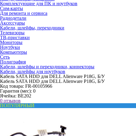
Комплектующие для ПК и ноутбуков
Сим-карты
Для ремонта и сервиса
Радиодетали
Аксессуары
Кабели, шлейфы, переходники
Телевизоры
ТВ-приставки
Мониторы
Ноутбуки
Компьютеры
Сеть
Полиграфия
Кабели, шлейфы и переходники, коннекторы
Кабели, шлейфы для ноутбуков
Кабель SATA HDD для DELL Alienware P18G, Б/У
Кабель SATA HDD для DELL Alienware P18G, Б/У
Код товара:
FR-00105966
Гарантия (мес):
0
Ячейка:
BE202
0 отзывов
ПОПУЛЯРНЫЙ