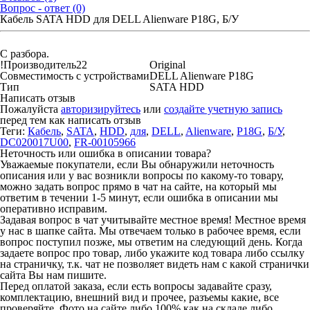
Вопрос - ответ (0)
Кабель SATA HDD для DELL Alienware P18G, Б/У
С разбора.
!Производитель22
Original
Совместимость с устройствами
DELL Alienware P18G
Тип
SATA HDD
Написать отзыв
Пожалуйста
авторизируйтесь
или
создайте учетную запись
перед тем как написать отзыв
Теги:
Кабель
,
SATA
,
HDD
,
для
,
DELL
,
Alienware
,
P18G
,
Б/У
,
DC020017U00
,
FR-00105966
Неточность или ошибка в описании товара?
Уважаемые покупатели, если Вы обнаружили неточность
описания или у вас возникли вопросы по какому-то товару,
можно задать вопрос прямо в чат на сайте, на который мы
ответим в течении 1-5 минут, если ошибка в описании мы
оперативно исправим.
Задавая вопрос в чат учитывайте местное время! Местное время
у нас в шапке сайта. Мы отвечаем только в рабочее время, если
вопрос поступил позже, мы ответим на следующий день. Когда
задаете вопрос про товар, либо укажите код товара либо ссылку
на страничку, т.к. чат не позволяет видеть нам с какой странички
сайта Вы нам пишите.
Перед оплатой заказа, если есть вопросы задавайте сразу,
комплектацию, внешний вид и прочее, разъемы какие, все
проверяйте. Фото на сайте либо 100% как на складе либо