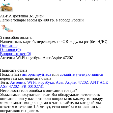
АВИА доставка 3-5 дней
Легкие товары весом до 400 гр. в города России
5 способов оплаты
Наличными, картой, переводом, по QR-коду, на р/с (без НДС)
Описание
Отзывов (0)
Вопрос - ответ (0)
Антенна Wi-Fi ноутбука Acer Aspire 4720Z
Написать отзыв
Пожалуйста
авторизируйтесь
или
создайте учетную запись
перед тем как написать отзыв
Теги:
Антенна
,
Wi-Fi
,
ноутбука
,
Acer
,
Aspire
,
4720Z
,
ANT-ACE-
ASP-4720Z
,
FR-00102731
Неточность или ошибка в описании товара?
Уважаемые покупатели, если Вы обнаружили неточность
описания или у вас возникли вопросы по какому-то товару,
можно задать вопрос прямо в чат на сайте, на который мы
ответим в течении 1-5 минут, если ошибка в описании мы
оперативно исправим.