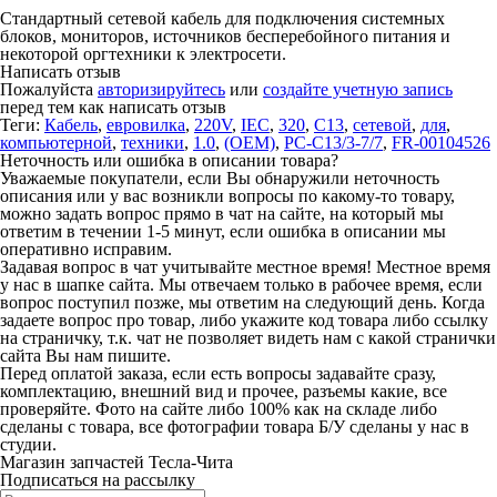
Стандартный сетевой кабель для подключения системных
блоков, мониторов, источников бесперебойного питания и
некоторой оргтехники к электросети.
Написать отзыв
Пожалуйста
авторизируйтесь
или
создайте учетную запись
перед тем как написать отзыв
Теги:
Кабель
,
евровилка
,
220V
,
IEC
,
320
,
C13
,
сетевой
,
для
,
компьютерной
,
техники
,
1.0
,
(OEM)
,
PC-C13/3-7/7
,
FR-00104526
Неточность или ошибка в описании товара?
Уважаемые покупатели, если Вы обнаружили неточность
описания или у вас возникли вопросы по какому-то товару,
можно задать вопрос прямо в чат на сайте, на который мы
ответим в течении 1-5 минут, если ошибка в описании мы
оперативно исправим.
Задавая вопрос в чат учитывайте местное время! Местное время
у нас в шапке сайта. Мы отвечаем только в рабочее время, если
вопрос поступил позже, мы ответим на следующий день. Когда
задаете вопрос про товар, либо укажите код товара либо ссылку
на страничку, т.к. чат не позволяет видеть нам с какой странички
сайта Вы нам пишите.
Перед оплатой заказа, если есть вопросы задавайте сразу,
комплектацию, внешний вид и прочее, разъемы какие, все
проверяйте. Фото на сайте либо 100% как на складе либо
сделаны с товара, все фотографии товара Б/У сделаны у нас в
студии.
Магазин запчастей Тесла-Чита
Подписаться на рассылку