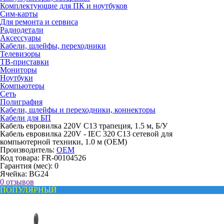
Комплектующие для ПК и ноутбуков
Сим-карты
Для ремонта и сервиса
Радиодетали
Аксессуары
Кабели, шлейфы, переходники
Телевизоры
ТВ-приставки
Мониторы
Ноутбуки
Компьютеры
Сеть
Полиграфия
Кабели, шлейфы и переходники, коннекторы
Кабели для БП
Кабель евровилка 220V C13 трапеция, 1.5 м, Б/У
Кабель евровилка 220V - IEC 320 C13 сетевой для
компьютерной техники, 1.0 м (OEM)
Производитель:
OEM
Код товара:
FR-00104526
Гарантия (мес):
0
Ячейка:
BG24
0 отзывов
ПОПУЛЯРНЫЙ