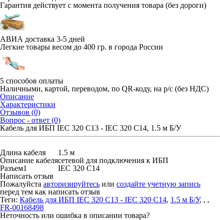
Гарантия действует с момента получения товара (без дороги)
АВИА доставка 3-5 дней
Легкие товары весом до 400 гр. в города России
5 способов оплаты
Наличными, картой, переводом, по QR-коду, на р/с (без НДС)
Описание
Характеристики
Отзывов (0)
Вопрос - ответ (0)
Кабель для ИБП IEC 320 C13 - IEC 320 C14, 1.5 м Б/У
Длина кабеля
1.5 м
Описание кабеля
сетевой для подключения к ИБП
Разъем1
IEC 320 C14
Написать отзыв
Пожалуйста
авторизируйтесь
или
создайте учетную запись
перед тем как написать отзыв
Теги:
Кабель для ИБП IEC 320 C13 - IEC 320 C14
,
1.5 м Б/У
,
,
,
FR-00168498
Неточность или ошибка в описании товара?