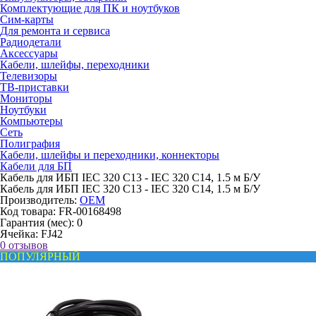
Комплектующие для ПК и ноутбуков
Сим-карты
Для ремонта и сервиса
Радиодетали
Аксессуары
Кабели, шлейфы, переходники
Телевизоры
ТВ-приставки
Мониторы
Ноутбуки
Компьютеры
Сеть
Полиграфия
Кабели, шлейфы и переходники, коннекторы
Кабели для БП
Кабель для ИБП IEC 320 C13 - IEC 320 C14, 1.5 м Б/У
Кабель для ИБП IEC 320 C13 - IEC 320 C14, 1.5 м Б/У
Производитель:
OEM
Код товара:
FR-00168498
Гарантия (мес):
0
Ячейка:
FJ42
0 отзывов
ПОПУЛЯРНЫЙ