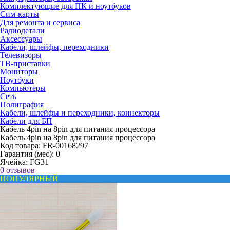
Комплектующие для ПК и ноутбуков
Сим-карты
Для ремонта и сервиса
Радиодетали
Аксессуары
Кабели, шлейфы, переходники
Телевизоры
ТВ-приставки
Мониторы
Ноутбуки
Компьютеры
Сеть
Полиграфия
Кабели, шлейфы и переходники, коннекторы
Кабели для БП
Кабель 4pin на 8pin для питания процессора
Кабель 4pin на 8pin для питания процессора
Код товара:
FR-00168297
Гарантия (мес):
0
Ячейка:
FG31
0 отзывов
ПОПУЛЯРНЫЙ