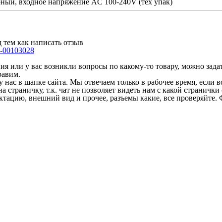
рный, входное напряжение AC 100-240V (тех упак)
 тем как написать отзыв
-00103028
 или у вас возникли вопросы по какому-то товару, можно задать
равим.
у нас в шапке сайта. Мы отвечаем только в рабочее время, если
на страничку, т.к. чат не позволяет видеть нам с какой страничк
ектацию, внешний вид и прочее, разъемы какие, все проверяйте. 