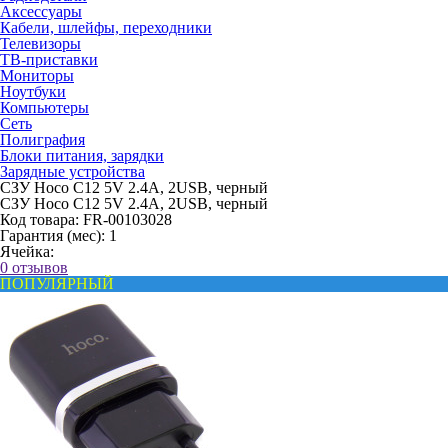
Аксессуары
Кабели, шлейфы, переходники
Телевизоры
ТВ-приставки
Мониторы
Ноутбуки
Компьютеры
Сеть
Полиграфия
Блоки питания, зарядки
Зарядные устройства
СЗУ Hoco C12 5V 2.4A, 2USB, черный
СЗУ Hoco C12 5V 2.4A, 2USB, черный
Код товара:
FR-00103028
Гарантия (мес):
1
Ячейка:
0 отзывов
ПОПУЛЯРНЫЙ