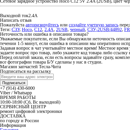
Сетевое зарядное устройство Hoco C12 5V 2.4A (2USB), цвет че
Выходной ток
2.4A
Написать отзыв
Пожалуйста
авторизируйтесь
или
создайте учетную запись
перед
Теги:
СЗУ
,
Hoco
,
C12
,
2.4A
,
2USB
,
черный
,
СЗУ-2USB/44892
,
FR
Неточность или ошибка в описании товара?
Уважаемые покупатели, если Вы обнаружили неточность описания
течении 1-5 минут, если ошибка в описании мы оперативно исп
Задавая вопрос в чат учитывайте местное время! Местное время 
задаете вопрос про товар, либо укажите код товара либо ссылку 
Перед оплатой заказа, если есть вопросы задавайте сразу, компл
все фотографии товара Б/У сделаны у нас в студии.
Магазин запчастей Тесла-Чита
Подписаться на рассылку
Подписаться
+7 (914) 430-6000
Viber / Whatsapp
ВРЕМЯ РАБОТЫ
10:00-18:00 (Сб, Вс выходной)
СЕРВИСНЫЙ ЦЕНТР
ремонт цифровой электроники
ДОСТАВКА
по городу и России
Информация
Гарантия