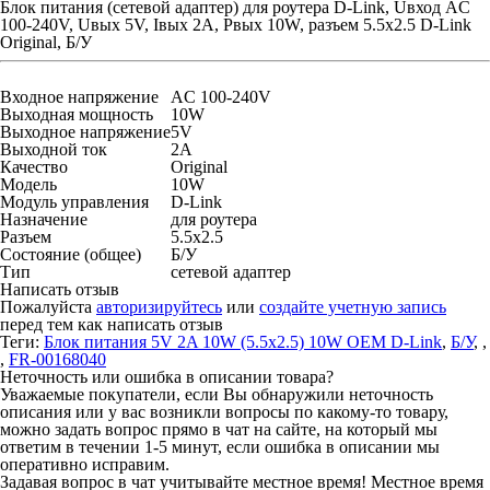
Блок питания (сетевой адаптер) для роутера D-Link, Uвход AC
100-240V, Uвых 5V, Iвых 2A, Pвых 10W, разъем 5.5x2.5 D-Link
Original, Б/У
Входное напряжение
AC 100-240V
Выходная мощность
10W
Выходное напряжение
5V
Выходной ток
2A
Качество
Original
Модель
10W
Модуль управления
D-Link
Назначение
для роутера
Разъем
5.5x2.5
Состояние (общее)
Б/У
Тип
сетевой адаптер
Написать отзыв
Пожалуйста
авторизируйтесь
или
создайте учетную запись
перед тем как написать отзыв
Теги:
Блок питания 5V 2A 10W (5.5x2.5) 10W OEM D-Link
,
Б/У
,
,
,
FR-00168040
Неточность или ошибка в описании товара?
Уважаемые покупатели, если Вы обнаружили неточность
описания или у вас возникли вопросы по какому-то товару,
можно задать вопрос прямо в чат на сайте, на который мы
ответим в течении 1-5 минут, если ошибка в описании мы
оперативно исправим.
Задавая вопрос в чат учитывайте местное время! Местное время