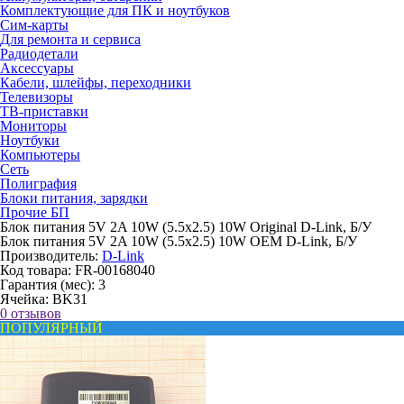
Комплектующие для ПК и ноутбуков
Сим-карты
Для ремонта и сервиса
Радиодетали
Аксессуары
Кабели, шлейфы, переходники
Телевизоры
ТВ-приставки
Мониторы
Ноутбуки
Компьютеры
Сеть
Полиграфия
Блоки питания, зарядки
Прочие БП
Блок питания 5V 2A 10W (5.5x2.5) 10W Original D-Link, Б/У
Блок питания 5V 2A 10W (5.5x2.5) 10W OEM D-Link, Б/У
Производитель:
D-Link
Код товара:
FR-00168040
Гарантия (мес):
3
Ячейка:
BK31
0 отзывов
ПОПУЛЯРНЫЙ